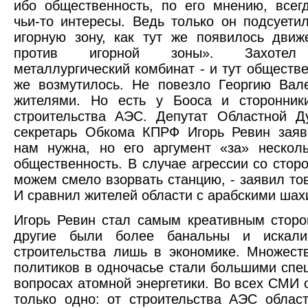
ибо общественность, по его мнению, всег
чьи-то интересы. Ведь только он подсуети
игорную зону, как тут же появилось дви
против игорной зоны». Захотел 
металлургический комбинат - и тут обществе
же возмутилось. Не повезло Георгию Вал
жителями. Но есть у Бооса и сторонник
строительства АЭС. Депутат Областной Д
секретарь Обкома КПРФ Игорь Ревин заяв
нам нужна, но его аргумент «за» нескол
общественность. В случае агрессии со сто
можем смело взорвать станцию, - заявил то
И сравнил жителей области с арабскими шах
Игорь Ревин стал самым креативным стор
другие были более банальны и искали
строительства лишь в экономике. Множест
политиков в одночасье стали большими спе
вопросах атомной энергетики. Во всех СМИ 
только одно: от строительства АЭС облас