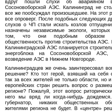
вдруг пошли слухи об аварийном 
Сосоновоборской АЭС. Калининград не сто
все же пообсуждал произошедшее. На этот р
все опроверг. После подобных следующих др
слухов о ЧП стали искать козлов отпущен
назначены независимые экологи, которых
том, что они подобным образом н
общественность против строительства АЭС.
Калининградской АЭС планируется строитель
энергоблока на Сосоновоборской АЭС,
возведение АЭС в Нижнем Новгороде.
Калининградцев же очень заинтересовал воп
решение? Кто тот герой, взявший на себя 
так за всех жителей не только области, но 
европейских стран решить вопрос о разм
регионе? Пожалуй, этот вопрос риторически
него мы вряд ли когда-нибудь дождемся.
губернатор, никаких общественных об
жителями региона не будет. В «центре» реш