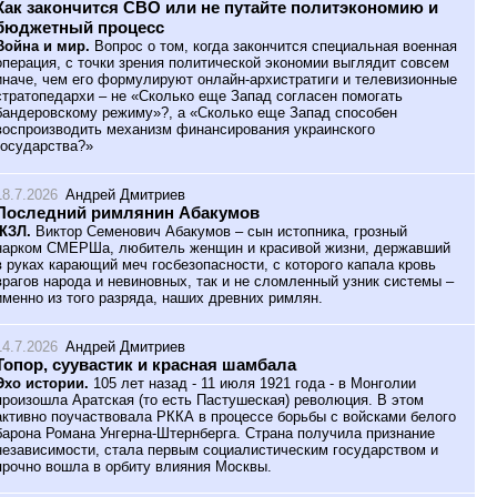
Как закончится СВО или не путайте политэкономию и
бюджетный процесс
Война и мир.
Вопрос о том, когда закончится специальная военная
операция, с точки зрения политической экономии выглядит совсем
иначе, чем его формулируют онлайн-архистратиги и телевизионные
стратопедархи – не «Сколько еще Запад согласен помогать
бандеровскому режиму»?, а «Сколько еще Запад способен
воспроизводить механизм финансирования украинского
государства?»
18.7.2026
Андрей Дмитриев
Последний римлянин Абакумов
ЖЗЛ.
Виктор Семенович Абакумов – сын истопника, грозный
нарком СМЕРШа, любитель женщин и красивой жизни, державший
в руках карающий меч госбезопасности, с которого капала кровь
врагов народа и невиновных, так и не сломленный узник системы –
именно из того разряда, наших древних римлян.
14.7.2026
Андрей Дмитриев
Топор, суувастик и красная шамбала
Эхо истории.
105 лет назад - 11 июля 1921 года - в Монголии
произошла Аратская (то есть Пастушеская) революция. В этом
активно поучаствовала РККА в процессе борьбы с войсками белого
барона Романа Унгерна-Штернберга. Страна получила признание
независимости, стала первым социалистическим государством и
прочно вошла в орбиту влияния Москвы.