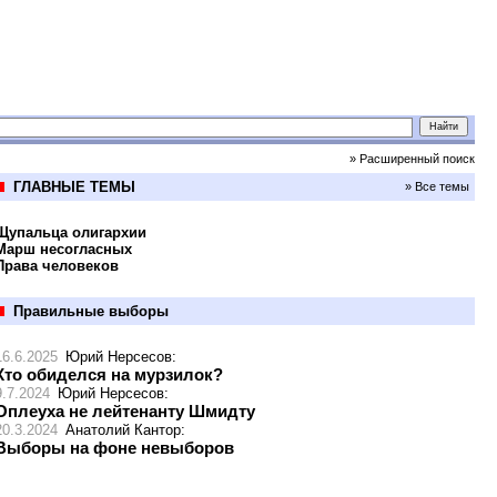
» Расширенный поиск
ГЛАВНЫЕ ТЕМЫ
» Все темы
Щупальца олигархии
Марш несогласных
Права человеков
Правильные выборы
16.6.2025
Юрий Нерсесов
:
Кто обиделся на мурзилок?
9.7.2024
Юрий Нерсесов
:
Оплеуха не лейтенанту Шмидту
20.3.2024
Анатолий Кантор
:
Выборы на фоне невыборов