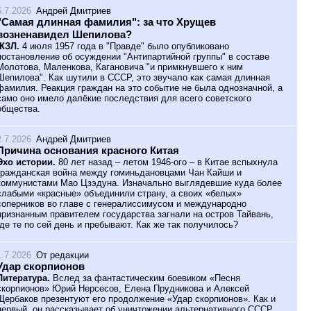
6.7.2026
Андрей Дмитриев
"Самая длинная фамилия": за что Хрущев
возненавидел Шепилова?
ЖЗЛ.
4 июля 1957 года в "Правде" было опубликовано
постановление об осуждении "Антипартийной группы" в составе
Молотова, Маленкова, Кагановича "и примкнувшего к ним
Шепилова". Как шутили в СССР, это звучало как самая длинная
фамилия. Реакция граждан на это событие не была однозначной, а
само оно имело далёкие последствия для всего советского
общества.
2.7.2026
Андрей Дмитриев
Причина основания красного Китая
Эхо истории.
80 лет назад – летом 1946-ого – в Китае вспыхнула
гражданская война между гоминьдановцами Чан Кайши и
коммунистами Мао Цзэдуна. Изначально выглядевшие куда более
слабыми «красные» объединили страну, а своих «белых»
соперников во главе с генералиссимусом и международно
признанным правителем государства загнали на остров Тайвань,
где те по сей день и пребывают. Как же так получилось?
1.7.2026
От редакции
Удар скорпионов
Литература.
Вслед за фантастическим боевиком «Песня
скорпионов» Юрий Нерсесов, Елена Прудникова и Алексей
Щербаков презентуют его продолжение «Удар скорпионов». Как и
первый, он рассказывает об уничтожении альтернативного СССР