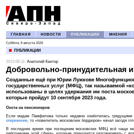
ГЛАВНАЯ
НОВОСТИ
ПУБЛИКАЦИИ
МНЕНИЯ
Суббота, 8 августа 2026
ПУБЛИКАЦИИ
2023-06-11
Анатолий Кантор
Добровольно-принудительная и
Созданные ещё при Юрии Лужкове Многофункцио
государственных услуг (МФЦ), так называемой «к
использованы в целях удержания им поста моско
которые пройдут 10 сентября 2023 года.
Охота на пенсионеров
Если мадам Памфилова только недавно озаботилась грядущими 
опережение
, то «повелитель московских бордюров» начал загодя гот
В последнее время при посещении московских МФЦ всё чаще мо
работниками этой сферы, которым приходится разговаривать с во