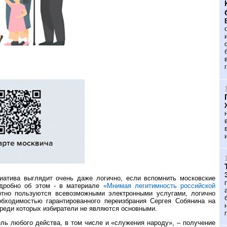
иатива выглядит очень даже логично, если вспомнить московские
одробно об этом - в материале
«Мнимая легитимность российской
хотно пользуются всевозможными электронными услугами, логично
бходимостью гарантированного переизбрания Сергея Собянина на
среди которых избиратели не являются основными.
ль любого действа, в том числе и «служения народу», – получение