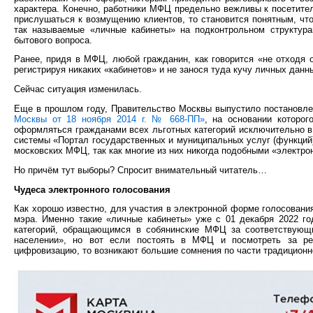
характера. Конечно, работники МФЦ предельно вежливы к посетител
прислушаться к возмущению клиентов, то становится понятным, чт
так называемые «личные кабинеты» на подконтрольном структур
бытового вопроса.
Ранее, придя в МФЦ, любой гражданин, как говорится «не отходя 
регистрируя никаких «кабинетов» и не занося туда кучу личных данн
Сейчас ситуация изменилась.
Еще в прошлом году, Правительство Москвы выпустило постанов
Москвы от 18 ноября 2014 г. № 668-ПП»
, на основании которог
оформляться гражданами всех льготных категорий исключительно 
системы «Портал государственных и муниципальных услуг (функций)
московских МФЦ, так как многие из них никогда подобными «электр
Но причём тут выборы? Спросит внимательный читатель…
Чудеса электронного голосования
Как хорошо известно, для участия в электронной форме голосовани
мэра. Именно такие «личные кабинеты» уже с 01 декабря 2022 г
категорий, обращающимся в собянинские МФЦ за соответствующи
населении», но вот если постоять в МФЦ и посмотреть за реа
цифровизацию, то возникают большие сомнения по части традиционн