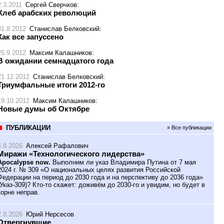
2.3.2011
Сергей Сверчков
:
Хлеб арабских революций
31.8.2012
Станислав Белковский
:
Как все запуссено
25.9.2012
Максим Калашников
:
В ожидании семнадцатого года
21.12.2012
Станислав Белковский
:
Триумфальные итоги 2012-го
19.10.2012
Максим Калашников
:
Новые думы об Октябре
ПУБЛИКАЦИИ
» Все публикации
4.8.2026
Алексей Рафалович
Миражи «Технологического лидерства»
Apocalypse now.
Выполним ли указ Владимира Путина от 7 мая
2024 г. № 309 «О национальных целях развития Российской
Федерации на период до 2030 года и на перспективу до 2036 года»
(Указ-309)? Кто-то скажет: доживём до 2030-го и увидим, но будет в
корне неправ.
2.8.2026
Юрий Нерсесов
Отвергнувшие