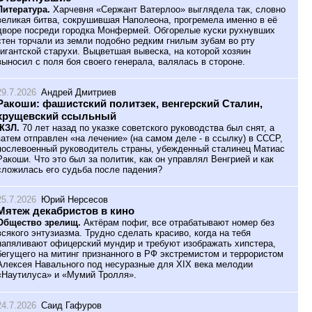
Литература.
Харчевня «Сержант Ватерлоо» выглядела так, словно
великая битва, сокрушившая Наполеона, прогремела именно в её
дворе посреди городка Монфермей. Обгорелые куски рухнувших
стен торчали из земли подобно редким гнилым зубам во рту
гигантской старухи. Выцветшая вывеска, на которой хозяин
выносил с поля боя своего генерала, валялась в стороне.
29.7.2026
Андрей Дмитриев
Ракоши: фашистский политзек, венгерский Сталин,
хрущевский ссыльный
ЖЗЛ.
70 лет назад по указке советского руководства был снят, а
затем отправлен «на лечение» (на самом деле - в ссылку) в СССР,
послевоенный руководитель страны, убежденный сталинец Матиас
Ракоши. Что это был за политик, как он управлял Венгрией и как
сложилась его судьба после падения?
25.7.2026
Юрий Нерсесов
Мятеж декабристов в кино
Общество зрелищ.
Актёрам пофиг, все отрабатывают номер без
всякого энтузиазма. Трудно сделать красиво, когда на тебя
напяливают офицерский мундир и требуют изображать хипстера,
бегущего на митинг признанного в РФ экстремистом и террористом
Алексея Навального под несуразные для XIX века мелодии
«Наутилуса» и «Мумий Тролля».
24.7.2026
Саид Гафуров