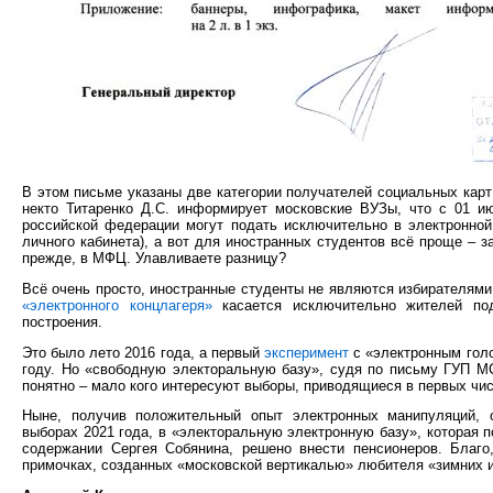
В этом письме указаны две категории получателей социальных кар
некто Титаренко Д.С. информирует московские ВУЗы, что с 01 и
российской федерации могут подать исключительно в электронной
личного кабинета), а вот для иностранных студентов всё проще – з
прежде, в МФЦ. Улавливаете разницу?
Всё очень просто, иностранные студенты не являются избирателям
«электронного концлагеря»
касается исключительно жителей под
построения.
Это было лето 2016 года, а первый
эксперимент
с «электронным голо
году. Но «свободную электоральную базу», судя по письму ГУП МСР
понятно – мало кого интересуют выборы, приводящиеся в первых чис
Ныне, получив положительный опыт электронных манипуляций,
выборах 2021 года, в «электоральную электронную базу», которая 
содержании Сергея Собянина, решено внести пенсионеров. Благо
примочках, созданных «московской вертикалью» любителя «зимних 