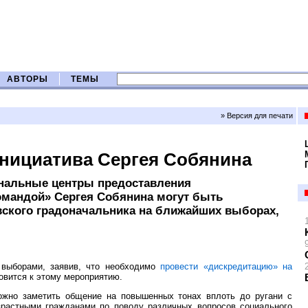
АВТОРЫ
ТЕМЫ
» Версия для печати
нициатива Сергея Собянина
нальные центры предоставления
омандой» Сергея Собянина могут быть
вского градоначальника на ближайших выборах,
выборами, заявив, что необходимо
провести «дискредитацию» на
овится к этому мероприятию.
жно заметить общение на повышенных тонах вплоть до ругани с
зрастными гражданами по поводу различных вопросов социального