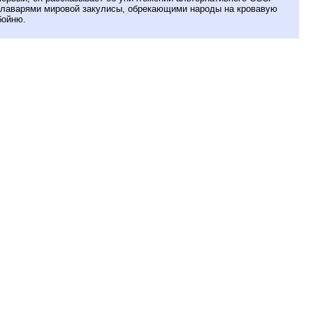
главарями мировой закулисы, обрекающими народы на кровавую
бойню.