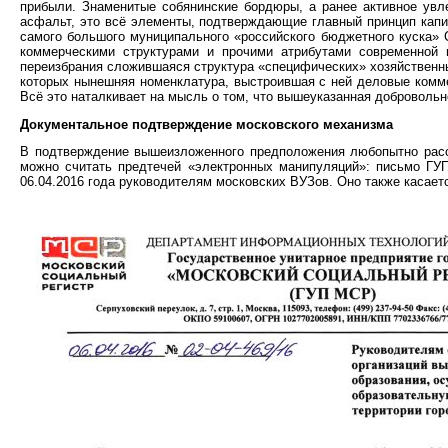
прибыли. Знаменитые собянинские бордюры, а ранее активное увле
асфальт, это всё элементы, подтверждающие главный принцип капит
самого большого муниципального «российского бюджетного куска»
коммерческими структурами и прочими атрибутами современной м
переизбрания сложившаяся структура «специфических» хозяйственны
которых нынешняя номенклатура, выстроившая с ней деловые коммер
Всё это наталкивает на мысль о том, что вышеуказанная добровольн
Документальное подтверждение московского механизма
В подтверждение вышеизложенного предположения любопытно рассмо
можно считать предтечей «электронных манипуляций»: письмо ГУП
06.04.2016 года руководителям московских ВУЗов. Оно также касает