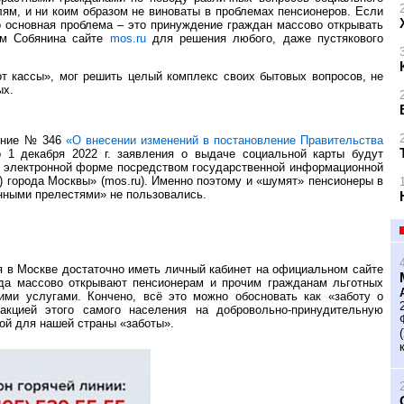
ям, и ни коим образом не виноваты в проблемах пенсионеров. Если
о основная проблема – это принуждение граждан массово открывать
ам Собянина сайте
mos.ru
для решения любого, даже пустякового
от кассы», мог решить целый комплекс своих бытовых вопросов, не
ых.
ление № 346
«О внесении изменений в постановление Правительства
о 1 декабря 2022 г. заявления о выдаче социальной карты будут
в электронной форме посредством государственной информационной
 города Москвы» (mos.ru). Именно поэтому и «шумят» пенсионеры в
онными прелестями» не пользовались.
я в Москве достаточно иметь личный кабинет на официальном сайте
ода массово открывают пенсионерам и прочим гражданам льготных
ми услугами. Кончено, всё это можно обосновать как «заботу о
кцией этого самого населения на добровольно-принудительную
ой для нашей страны «заботы».