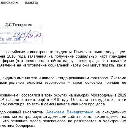
т – российские и иностранные студенты. Примечательно следующее:
юня 2016 года заявления на получение социальных карт граждане
 форме (что предполагает обязательную регистрацию с открытием
аявление на изготовление социальной карты они могут подать, как и
и, видимо именно это и явилось тогда решающим фактором. Система
контрольной властям территории – таков основной принцип её
сованием» состоялся в трёх округах на выборах Мосгордумы в 2019
, начали готовить ещё в 2016 году. Откатали на студентах, это и
лах сентября, то есть в самом начале учебного процесса.
 одобренный иноагентом
Алексеем Венедиктовым
на скандальных
полностью контролируется админами сайта mos.ru, находящимися на
, что основная масса пенсионеров не разбирается в электронных
и летних бордюров».