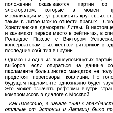
положении оказываются партии со 
электоратом, которые в момент пр
мобилизации могут расширить круг своих сто
таким в Литве можно отнести правых - Сою
Христианские демократы Литвы. В настоящ
и занимают первое место в рейтингах, в сп
Роландас Паксас с Виктором Успасски
консерваторам с их жесткой риторикой в ад
последние события в Грузии.
Однако ни одна из вышеупомянутых партий 
выборов, если опираться на данные со
парламенте большинство мандатов не получ
предстоят переговоры, коалиции. Но гол
будущем парламенте однозначно будет звуч
Это может означать реформы внутри стра
компромиссов в диалоге с Москвой.
- Как известно, в начале 1990-х гражданс
отличие от Эстонии и Латвии) было пр