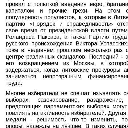
провал с попыткой введения евро, братан
капиталом и прочие грехи. На этом ф
популярность популистов, к которым в Литв
партию «Порядок и справедливость» отст
свое время от президентской власти путе
Роландаса Паксаса, а также Партию труд
русского происхождения Виктора Успасских.
тоже в недавнем прошлом несколько раз 
центре различных скандалов. Последний - э
его возвращением из Москвы, в котор
задержаться, когда литовские прокуроры а
заниматься непрозрачным финансирова
труда.
Многие избиратели не спешат изъявлять 
выборах, разочарование, раздражение
предстоящих парламентских выборах могут
повлиять на активность избирателей. Другая
медали - решимость что-то изменить, по
опоры, надежды на лучшее. В таких случая