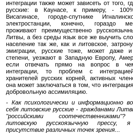
интеграции также может зависеть от того, г
русские: в Каунасе, к примеру, - 10
Висагинасе, городе-спутнике Игналинс
электростанции, конечно, гораздо м
проживают преимущественно русскоязычн
Литвы, а без среды язык все же выучить сло
население так же, как и литовское, затрон
эмиграции, русские тоже, может даже 
степени, уезжают в Западную Европу, Амери
если отвечать прямо на вопрос в че
интеграции, то проблем с интеграцие
хранителей русских корней, активных чле
она может заключаться в том, что интеграци
добровольную ассимиляцию.
- Как психологически и информационно в
себя литовские русские - гражданами Литв
"российскими соотечественниками"
литовскую русскоязычную прессу, я
присутствие различных точек зрения...