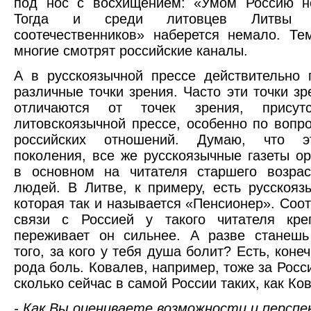
под нос с восхищением: «Умом Россию н
Тогда и среди литовцев Литвы «р
соотечественников» наберется немало. Те
многие смотрят российские каналы.
А в русскоязычной прессе действительно 
различные точки зрения. Часто эти точки зр
отличаются от точек зрения, присут
литовскоязычной прессе, особенно по вопро
российских отношений. Думаю, что э
поколения, все же русскоязычные газеты о
в основном на читателя старшего возрас
людей. В Литве, к примеру, есть русскоязы
которая так и называется «Пенсионер». Соот
связи с Россией у такого читателя кре
переживает он сильнее. А разве станешь
того, за кого у тебя душа болит? Есть, конеч
рода боль. Ковалев, например, тоже за Росс
сколько сейчас в самой России таких, как Ко
- Как Вы оцениваете возможности и персп