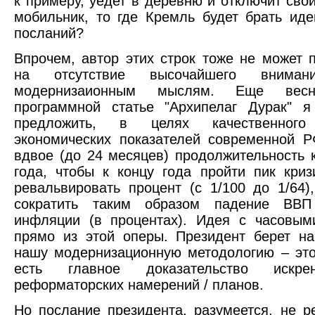
к примеру, уедет в деревню и отключит сво
мобильник, то где Кремль будет брать ид
посланий?
Впрочем, автор этих строк тоже не может 
на отсутствие высочайшего внима
модернизаионным мыслям. Еще вес
программной статье "Архипелаг Дурак" я
предложить, в целях качественного
экономических показателей современной Р
вдвое (до 24 месяцев) продолжительность 
года, чтобы к концу года пройти пик криз
ревальвировать процент (с 1/100 до 1/64)
сократить таким образом падение ВВП
инфляции (в процентах). Идея с часовым
прямо из этой оперы. Президент берет н
нашу модернизационную методологию – это
есть главное доказательство искре
реформаторских намерений / планов.
Но послание президента, разумеется, не р