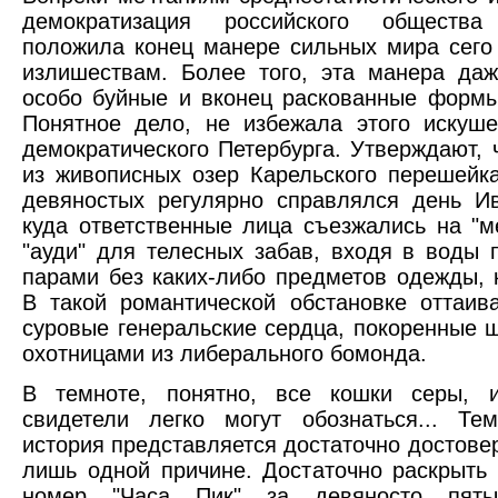
демократизация российского обществ
положила конец манере сильных мира сего
излишествам. Более того, эта манера да
особо буйные и вконец раскованные форм
Понятное дело, не избежала этого искуш
демократического Петербурга. Утверждают, 
из живописных озер Карельского перешейк
девяностых регулярно справлялся день И
куда ответственные лица съезжались на "м
"ауди" для телесных забав, входя в воды 
парами без каких-либо предметов одежды, 
В такой романтической обстановке оттаи
суровые генеральские сердца, покоренные
охотницами из либерального бомонда.
В темноте, понятно, все кошки серы, 
свидетели легко могут обознаться... Те
история представляется достаточно достовер
лишь одной причине. Достаточно раскрыть
номер "Часа Пик" за девяносто пяты