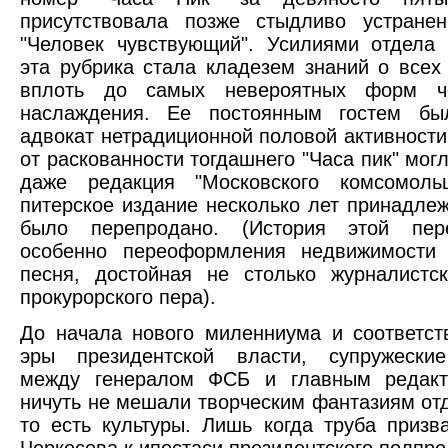
присутствовала позже стыдливо устранен
"Человек чувствующий". Усилиями отдела к
эта рубрика стала кладезем знаний о всех 
вплоть до самых невероятных форм че
наслаждения. Ее постоянным гостем бы
адвокат нетрадиционной половой активности 
от раскованности тогдашнего "Часа пик" мог
даже редакция "Московского комсомольц
питерское издание несколько лет принадлеж
было перепродано. (История этой пер
особенно переоформления недвижимости 
песня, достойная не столько журналистск
прокурорского пера).
До начала нового миленниума и соответст
эры президентской власти, супружески
между генералом ФСБ и главным редакт
ничуть не мешали творческим фантазиям отд
то есть культуры. Лишь когда труба призв