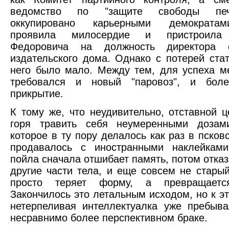
ведомство по "защите свободы пе
оккупировано карьерными демократам
проявила милосердие и пристроила
Федоровича на должность директора с
издательского дома. Однако с потерей стат
него было мало. Между тем, для успеха м
требовался и новый "паровоз", и бол
прикрытие.
К тому же, что неудивительно, отставной ц
горя травить себя неумеренными дозами
которое в ту пору делалось как раз в псков
продавалось с иностранными наклейками
пойла сначала отшибает память, потом отказ
другие части тела, и еще совсем не стары
просто теряет форму, а превращает
Закончилось это летальным исходом, но к э
нетерпеливая интеллектуалка уже пребыв
несравнимо более перспективном браке.