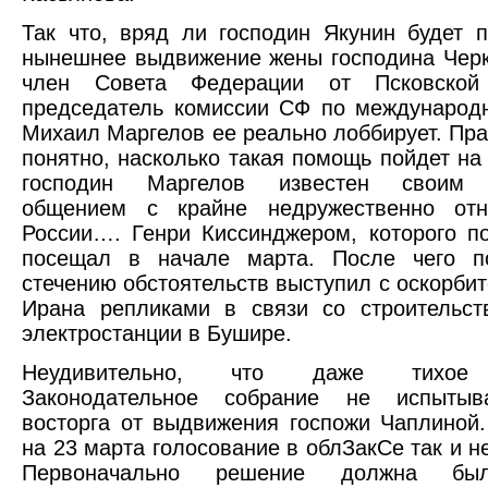
Так что, вряд ли господин Якунин будет 
нынешнее выдвижение жены господина Черк
член Совета Федерации от Псковской
председатель комиссии СФ по международ
Михаил Маргелов ее реально лоббирует. Пра
понятно, насколько такая помощь пойдет на 
господин Маргелов известен своим 
общением с крайне недружественно от
России…. Генри Киссинджером, которого п
посещал в начале марта. После чего п
стечению обстоятельств выступил с оскорби
Ирана репликами в связи со строительст
электростанции в Бушире.
Неудивительно, что даже тихое 
Законодательное собрание не испытыв
восторга от выдвижения госпожи Чаплиной
на 23 марта голосование в облЗакСе так и н
Первоначально решение должна бы