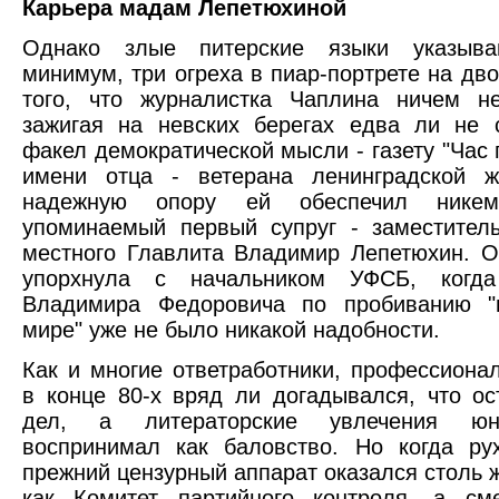
Карьера мадам Лепетюхиной
Однако злые питерские языки указыва
минимум, три огреха в пиар-портрете на дво
того, что журналистка Чаплина ничем не
зажигая на невских берегах едва ли не 
факел демократической мысли - газету "Час 
имени отца - ветерана ленинградской жу
надежную опору ей обеспечил ник
упоминаемый первый супруг - заместител
местного Главлита Владимир Лепетюхин. О
упорхнула с начальником УФСБ, когда
Владимира Федоровича по пробиванию "
мире" уже не было никакой надобности.
Как и многие ответработники, профессиона
в конце 80-х вряд ли догадывался, что ос
дел, а литераторские увлечения юн
воспринимал как баловство. Но когда ру
прежний цензурный аппарат оказался столь 
как Комитет партийного контроля, а см