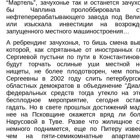
“Мартель”, зачухонье так и останется зачух
бы Чаплина пролоббировала стро
нефтеперерабатывающего завода под Вели
или изыскала инвестиции на возрожд
запущенного местного машиностроения…
А ребрендинг зачухонья, то бишь смена выв
которой, как спрятанные от иностранных 
Сергиевой пустыни по пути в Константинов
будут торчать ослиные уши местной н
нищеты, не более плодотворен, чем попы
Сергеевны в 2002 году слить петербургс
областных демократов в объединение "Диал
федеральных средств тогда утекло на эт
бесплодное мероприятие, сегодня оста
гадать. Но в свете прошлых достижений мад
нее на Псковщине окажется вряд ли бо
Нарусовой в Туве. Разве что жилищное с
немного поднимется, еще по Питеру изве
чем на пяти-семикомнатные апартам