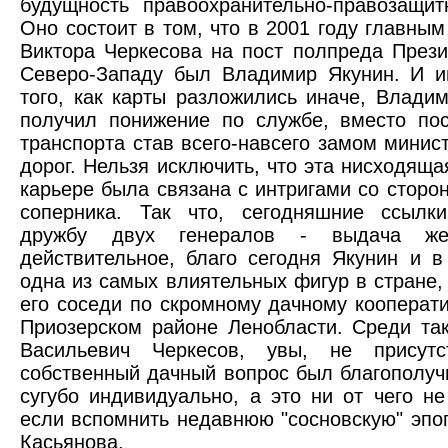
будущность правоохранительно-правозащит
Оно состоит в том, что в 2001 году главным
Виктора Черкесова на пост полпреда През
Северо-Западу был Владимир Якунин. И и
того, как карты разложились иначе, Влади
получил понижение по службе, вместо по
транспорта став всего-навсего замом минис
дорог. Нельзя исключить, что эта нисходяща
карьере была связана с интригами со сторон
соперника. Так что, сегодняшние ссылк
дружбу двух генералов - выдача же
действительное, благо сегодня Якунин и 
одна из самых влиятельных фигур в стране, 
его соседи по скромному дачному кооперати
Приозерском районе Ленобласти. Среди та
Васильевич Черкесов, увы, не присутс
собственный дачный вопрос был благополуч
сугубо индивидуально, а это ни от чего не 
если вспомнить недавнюю "сосновскую" эп
Касьянова.