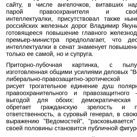
сайту, в числе ангелочков, витавших на
парой правоохранителя и свобо
интеллектуалки, присутствовал также ны
российских железных дорог Владимир Якун
готовящееся повышение главного железно
премьер-министра предполагает, что дес
интеллектуалки в сенат знаменует повышени
только ее самой, но и супруга.
Приторно-лубочная картинка, с п
изготовленная общими усилиями деловых "В
либерально-правозащитно-эротической "Г
рисует трогательное единение душ поляр
правоохранительного и правозащитного
выгодой для обоих: демократическая 
обретает гражданскую зрелость и по
ответственность, а суровый генерал, в свою
выражению "Ведомостей", "расковывается
своей половины становится публичной фигур