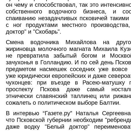
он чему и способствовал, так это интенсивн
собственного водочного бизнеса, и соот
спаиванию незадачливых псковичей таким
с ног продуктами местного производства
доктор" и "Скобарь".
Смена водочника Михайлова на друго
жириновца молочного магната Михаила Куз
не превратила забытый богом и Москво
зачухонья в Голландию. И по сей день Пско
предметом насмешек соседних уже вовсе 
уже юридически европейских и даже североа
чухонцев: при въезде в Расею-матушку 
проспекту Пскова даже самый носталь
этнически славянский таллинец или рижан
сожалеть о политическом выборе Балтии.
В интервью “Газете.ру” Наталья Сергеевна
что Псковской губернии необходим "ребренди
даже водку "Белый доктор" переименова