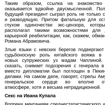
Таким образом, ссылка на знакомство
оказывается вдвойне двусмысленной. Пол
будущий президент сыграл роль не только 
и разводящую. Притом фатальную для ост
глухом одиночестве экс-цензора, кото
располагал такими возможностями для
карьерной реабилитации, как, скажем, обман
Романа Абрамовича.
Злые языки с невских берегов подвергаю
судьбоносную роль китайского вояжа в 
новых супружеских уз мадам Чаплиной. 
сказать, снимает подозрения с генерала в
вместо дипломатии был поглощен в Пеки
делами. На самом деле, говорят, стрелы Ам
генеральское сердце во вполне оте
атмосфере, хотя и весьма нетрадиционной.
Секс на Ивана Купала
Вопреки мечтаниям среднестатистического и