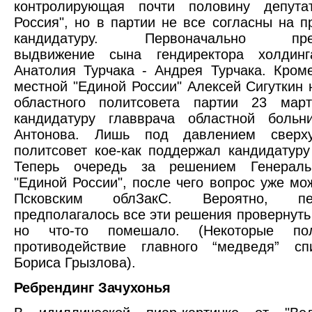
контролирующая почти половину депута
Россия", но в партии не все согласны на 
кандидатуру. Первоначально пред
выдвижение сына гендиректора холдинг
Анатолия Турчака - Андрея Турчака. Кроме
местной "Единой России" Алексей Сигуткин 
областного политсовета партии 23 мар
кандидатуру главврача областной больн
Антонова. Лишь под давлением сверху
политсовет кое-как поддержал кандидатуру
Теперь очередь за решением Генераль
"Единой России", после чего вопрос уже мо
Псковским облЗакС. Вероятно, пер
предполагалось все эти решения провернуть 
но что-то помешало. (Некоторые пол
противодействие главного “медведя” с
Бориса Грызлова).
Ребрендинг Зачухонья