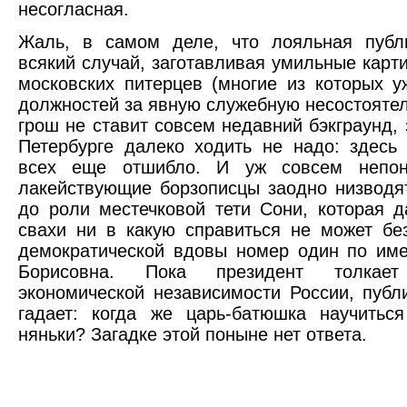
несогласная.
Жаль, в самом деле, что лояльная публи
всякий случай, заготавливая умильные карти
московских питерцев (многие из которых 
должностей за явную служебную несостоятель
грош не ставит совсем недавний бэкграунд, 
Петербурге далеко ходить не надо: здесь
всех еще отшибло. И уж совсем непон
лакействующие борзописцы заодно низводя
до роли местечковой тети Сони, которая 
свахи ни в какую справиться не может бе
демократической вдовы номер один по им
Борисовна. Пока президент толка
экономической независимости России, публ
гадает: когда же царь-батюшка научитьс
няньки? Загадке этой поныне нет ответа.