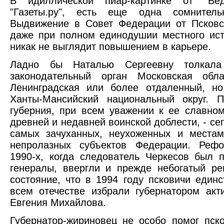
В идиллической пиар-картинке от "Ве
"Газеты.ру", есть еще одна сомнитель
Выдвижение в Совет Федерации от Псковс
даже при полном единодушии местного ис
никак не выглядит повышением в карьере.
Ладно бы Наталью Сергеевну толкал
законодательный орган Московская обл
Ленинградская или более отдаленный, но
Ханты-Мансийский национальный округ. П
губерния, при всем уважении к ее славно
древней и недавней воинской доблести, - се
самых зачуханных, неухоженных и местам
непролазных субъектов Федерации. Реф
1990-х, когда следователь Черкесов был 
генералы, ввергли и прежде небогатый ре
состояние, что в 1994 году псковичи един
всем отечестве избрали губернатором ак
Евгения Михайлова.
Губернатор-жириновец не особо помог пск