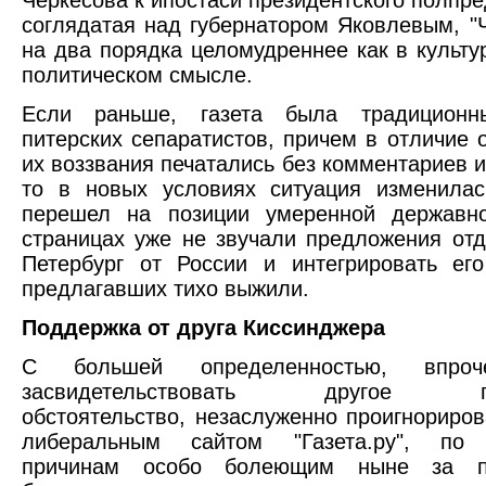
Черкесова к ипостаси президентского полпре
соглядатая над губернатором Яковлевым, "Ч
на два порядка целомудреннее как в культур
политическом смысле.
Если раньше, газета была традиционн
питерских сепаратистов, причем в отличие о
их воззвания печатались без комментариев и
то в новых условиях ситуация изменилас
перешел на позиции умеренной державно
страницах уже не звучали предложения отд
Петербург от России и интегрировать ег
предлагавших тихо выжили.
Поддержка от друга Киссинджера
С большей определенностью, впро
засвидетельствовать другое пол
обстоятельство, незаслуженно проигнориров
либеральным сайтом "Газета.ру", по 
причинам особо болеющим ныне за по