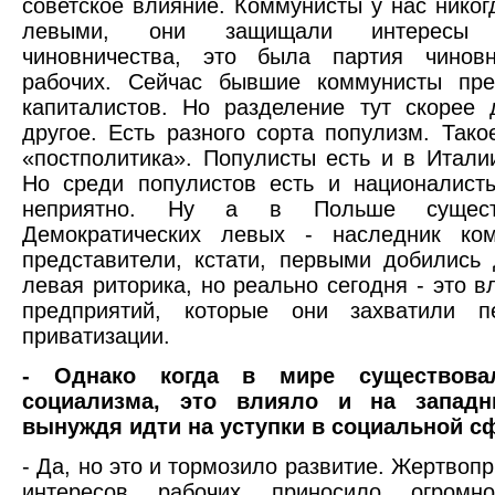
советское влияние. Коммунисты у нас никог
левыми, они защищали интересы м
чиновничества, это была партия чинов
рабочих. Сейчас бывшие коммунисты пре
капиталистов. Но разделение тут скорее
другое. Есть разного сорта популизм. Тако
«постполитика». Популисты есть и в Итал
Но среди популистов есть и националист
неприятно. Ну а в Польше сущест
Демократических левых - наследник ком
представители, кстати, первыми добились 
левая риторика, но реально сегодня - это в
предприятий, которые они захватили 
приватизации.
- Однако когда в мире существова
социализма, это влияло и на западн
вынуждя идти на уступки в социальной с
- Да, но это и тормозило развитие. Жертвоп
интересов рабочих приносило огромно