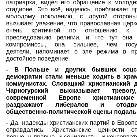
патриарха, видел его обращение к молод
стадионе. Это всё, надеюсь, приближает п
молодому поколению, с другой сторон
вызывает уважение, что православная церк
очень критичной по отношению к с
преследованию религии, и что тут она
компромиссы, она сильнее, чем госуд
деятели, напоминает о зле режима в п
достойное поведение.
- В Польше и других бывших соцс
демократии стали меньше ходить в хра
коммунистах. Словацкий христианский 
Чарногурский высказывает трево
современной Европе христианские
раздражают либералов и отодв
общественно-политической сцены подаль
- Да, надежды христианских партий в Европе
оправдались. Христианские ценности о
левые, и правые, и социалисты, и консерват