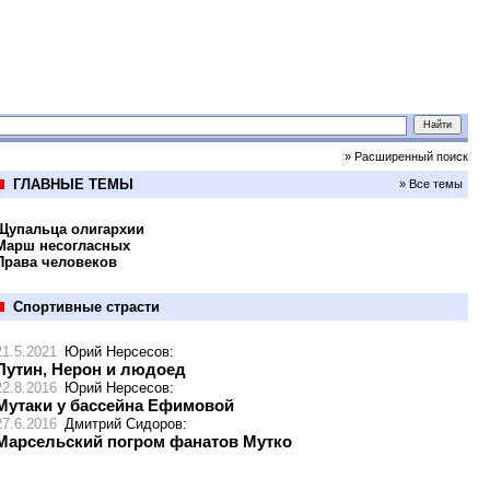
» Расширенный поиск
ГЛАВНЫЕ ТЕМЫ
» Все темы
Щупальца олигархии
Марш несогласных
Права человеков
Спортивные страсти
21.5.2021
Юрий Нерсесов
:
Путин, Нерон и людоед
22.8.2016
Юрий Нерсесов
:
Мутаки у бассейна Ефимовой
27.6.2016
Дмитрий Сидоров
:
Марсельский погром фанатов Мутко