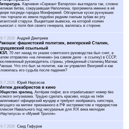
Литература.
Харчевня «Сержант Ватерлоо» выглядела так, словно
великая битва, сокрушившая Наполеона, прогремела именно в её
дворе посреди городка Монфермей. Обгорелые куски рухнувших
стен торчали из земли подобно редким гнилым зубам во рту
гигантской старухи. Выцветшая вывеска, на которой хозяин
выносил с поля боя своего генерала, валялась в стороне.
29.7.2026
Андрей Дмитриев
Ракоши: фашистский политзек, венгерский Сталин,
хрущевский ссыльный
ЖЗЛ.
70 лет назад по указке советского руководства был снят, а
затем отправлен «на лечение» (на самом деле - в ссылку) в СССР,
послевоенный руководитель страны, убежденный сталинец Матиас
Ракоши. Что это был за политик, как он управлял Венгрией и как
сложилась его судьба после падения?
25.7.2026
Юрий Нерсесов
Мятеж декабристов в кино
Общество зрелищ.
Актёрам пофиг, все отрабатывают номер без
всякого энтузиазма. Трудно сделать красиво, когда на тебя
напяливают офицерский мундир и требуют изображать хипстера,
бегущего на митинг признанного в РФ экстремистом и террористом
Алексея Навального под несуразные для XIX века мелодии
«Наутилуса» и «Мумий Тролля».
24.7.2026
Саид Гафуров