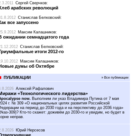
2.3.2011
Сергей Сверчков
:
Хлеб арабских революций
31.8.2012
Станислав Белковский
:
Как все запуссено
25.9.2012
Максим Калашников
:
В ожидании семнадцатого года
21.12.2012
Станислав Белковский
:
Триумфальные итоги 2012-го
19.10.2012
Максим Калашников
:
Новые думы об Октябре
ПУБЛИКАЦИИ
» Все публикации
4.8.2026
Алексей Рафалович
Миражи «Технологического лидерства»
Apocalypse now.
Выполним ли указ Владимира Путина от 7 мая
2024 г. № 309 «О национальных целях развития Российской
Федерации на период до 2030 года и на перспективу до 2036 года»
(Указ-309)? Кто-то скажет: доживём до 2030-го и увидим, но будет в
корне неправ.
2.8.2026
Юрий Нерсесов
Отвергнувшие