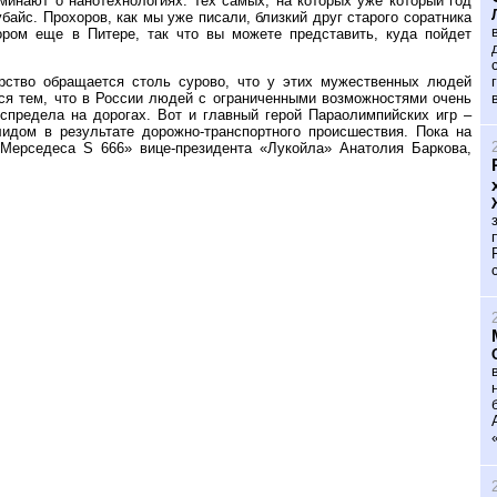
инают о нанотехнологиях. Тех самых, на которых уже который год
айс. Прохоров, как мы уже писали, близкий друг старого соратника
ром еще в Питере, так что вы можете представить, куда пойдет
рство обращается столь сурово, что у этих мужественных людей
ся тем, что в России людей с ограниченными возможностями очень
еспредела на дорогах. Вот и главный герой Параолимпийских игр –
идом в результате дорожно-транспортного происшествия. Пока на
«Мерседеса S 666» вице-президента «Лукойла» Анатолия Баркова,