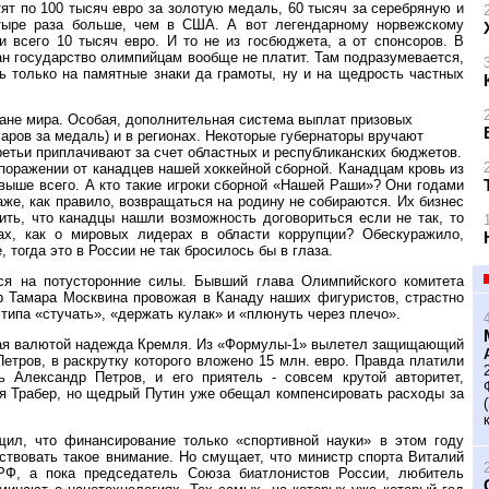
т по 100 тысяч евро за золотую медаль, 60 тысяч за серебряную и
етыре раза больше, чем в США. А вот легендарному норвежскому
всего 10 тысяч евро. И то не из госбюджета, а от спонсоров. В
ан государство олимпийцам вообще не платит. Там подразумевается,
ь только на памятные знаки да грамоты, ну и на щедрость частных
тране мира. Особая, дополнительная система выплат призовых
аров за медаль) и в регионах. Некоторые губернаторы вручают
ретьи приплачивают за счет областных и республиканских бюджетов.
 поражении от канадцев нашей хоккейной сборной. Канадцам кровь из
выше всего. А кто такие игроки сборной «Нашей Раши»? Они годами
же, как правило, возвращаться на родину не собираются. Их бизнес
ить, что канадцы нашли возможность договориться если не так, то
ах, как о мировых лидерах в области коррупции? Обескуражило,
 тогда это в России не так бросилось бы в глаза.
ся на потусторонние силы. Бывший глава Олимпийского комитета
р Тамара Москвина провожая в Канаду наших фигуристов, страстно
типа «стучать», «держать кулак» и «плюнуть через плечо».
ная валютой надежда Кремля. Из «Формулы-1» вылетел защищающий
тров, в раскрутку которого вложено 15 млн. евро. Правда платили
ь Александр Петров, и его приятель - совсем крутой авторитет,
ья Трабер, но щедрый Путин уже обещал компенсировать расходы за
ил, что финансирование только «спортивной науки» в этом году
ствовать такое внимание. Но смущает, что министр спорта Виталий
РФ, а пока председатель Союза биатлонистов России, любитель