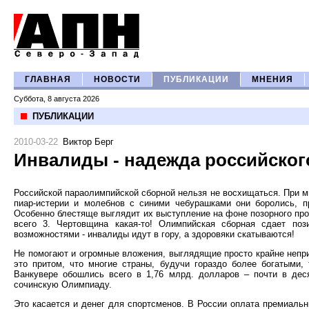
ГЛАВНАЯ
НОВОСТИ
ПУБЛИКАЦИИ
МНЕНИЯ
Суббота, 8 августа 2026
ПУБЛИКАЦИИ
2010-03-22
Виктор Берг
Инвалиды - надежда российског
Российской параолимпийской сборной нельзя не восхищаться. При 
пиар-истерии и молебнов с синими чебурашками они боролись, п
Особенно блестяще выглядит их выступление на фоне позорного про
всего 3. Чертовщина какая-то! Олимпийская сборная сдает поз
возможностями - инвалиды идут в гору, а здоровяки скатываются!
Не помогают и огромные вложения, выглядящие просто крайне непр
это притом, что многие страны, будучи гораздо более богатыми,
Ванкувере обошлись всего в 1,76 млрд. долларов – почти в де
сочинскую Олимпиаду.
Это касается и денег для спортсменов. В России оплата премиальн