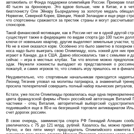
автомобиль от Фонда поддержки олимпийцев России. Призерам платя
40 тысяч за бронзовую. Это вдвое больше, чем в Китае, и в ч
биатлонисту Оле Эйнару Бьорндалену за золотую медаль обещали 
Норвегии, Северной Корее, Швеции, Новой Зеландии и еще ряде стр
что спортсмены сражаются за престиж страны и могут рассчитыват
спонсоров.
Такой финансовой мотивации, как в России нет ни в одной другой с
существует также в федерациях по видам спорта (до 100 тысяч долл
ключи от новеньких квартир, другие выделяют земельные участки, т
Но не в коня оказался корм. Особенно это было заметно в позорном
носа надо было выиграть свою Олимпиаду, коль хоккей для них пре
играют в Канаде, да в США. Давно обосновались там с семьями и да
сейчас – игра в местных клубах. Так что вполне можно предполож
эдак. Неужели хоккеисты выпадают из представления о россиян
пожалуй, и самих игроков то, что сливать игру пришлось не в финале,
Неудивительно, что спортивным начальникам приходится надеять
Леонид Тягачев уповал на молитвы патриарха, а знаменитый трене
просила телезрителей совершить полный набор языческих ритуалов, 
Кстати, уже после Олимпиады провалилась еще одна перекормлен
цвета французской фирмы «Рено» российский автогонщик Виталий Пе
частники - отец Виталия, авторитетный выборгский судостроител
поднявшийся еще в 80-е на безгрешной торговле антиквариатом Ил
счет дорогих россиян.
В свою очередь, замминистра спорта РФ Геннадий Алешин сообщ
увеличилось с 75 до 121 млрд. рублей. Казалось бы, можно привет
Мутко, и без пяти минут председатель Олимпийского комитета 