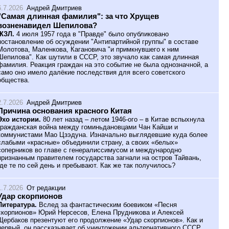
6.7.2026
Андрей Дмитриев
"Самая длинная фамилия": за что Хрущев
возненавидел Шепилова?
ЖЗЛ.
4 июля 1957 года в "Правде" было опубликовано
постановление об осуждении "Антипартийной группы" в составе
Молотова, Маленкова, Кагановича "и примкнувшего к ним
Шепилова". Как шутили в СССР, это звучало как самая длинная
фамилия. Реакция граждан на это событие не была однозначной, а
само оно имело далёкие последствия для всего советского
общества.
2.7.2026
Андрей Дмитриев
Причина основания красного Китая
Эхо истории.
80 лет назад – летом 1946-ого – в Китае вспыхнула
гражданская война между гоминьдановцами Чан Кайши и
коммунистами Мао Цзэдуна. Изначально выглядевшие куда более
слабыми «красные» объединили страну, а своих «белых»
соперников во главе с генералиссимусом и международно
признанным правителем государства загнали на остров Тайвань,
где те по сей день и пребывают. Как же так получилось?
1.7.2026
От редакции
Удар скорпионов
Литература.
Вслед за фантастическим боевиком «Песня
скорпионов» Юрий Нерсесов, Елена Прудникова и Алексей
Щербаков презентуют его продолжение «Удар скорпионов». Как и
первый, он рассказывает об уничтожении альтернативного СССР