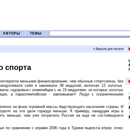
АВТОРЫ
ТЕМЫ
» Версия для печати
о спорта
многократно меньшем финансировании, чем обычные спортсмены, без
реодолевали себя и завоевали 38 медалей, включая 12 золотых.
вала «здоровых» олимпийцев с их 15 медалями, из которых золотых
иции, а параолимпийская - завоевывает! Люди с ограниченными
илично на фоне огромной массы бедствующего населения страны. И
 тратят на эти цели гораздо меньше. К примеру, канадцам игры в
сять меньше, чем уже потратила Россия на еще не состоявшуюся
ых по сравнению с играми 2006 года в Турине выросла втрое, плюс