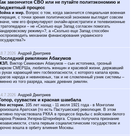
Как закончится СВО или не путайте политэкономию и
бюджетный процесс
Война и мир.
Вопрос о том, когда закончится специальная военная
операция, с точки зрения политической экономии выглядит совсем
иначе, чем его формулируют онлайн-архистратиги и телевизионные
стратопедархи – не «Сколько еще Запад согласен помогать
бандеровскому режиму»?, а «Сколько еще Запад способен
воспроизводить механизм финансирования украинского
государства?»
18.7.2026
Андрей Дмитриев
Последний римлянин Абакумов
ЖЗЛ.
Виктор Семенович Абакумов – сын истопника, грозный
нарком СМЕРШа, любитель женщин и красивой жизни, державший
в руках карающий меч госбезопасности, с которого капала кровь
врагов народа и невиновных, так и не сломленный узник системы –
именно из того разряда, наших древних римлян.
14.7.2026
Андрей Дмитриев
Топор, суувастик и красная шамбала
Эхо истории.
105 лет назад - 11 июля 1921 года - в Монголии
произошла Аратская (то есть Пастушеская) революция. В этом
активно поучаствовала РККА в процессе борьбы с войсками белого
барона Романа Унгерна-Штернберга. Страна получила признание
независимости, стала первым социалистическим государством и
прочно вошла в орбиту влияния Москвы.