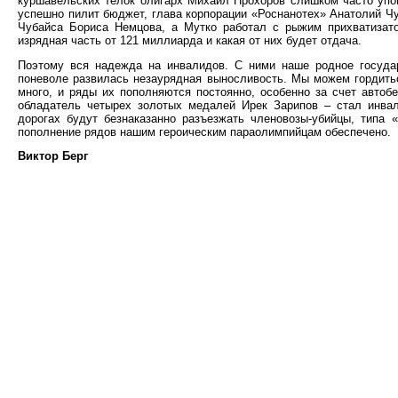
куршавельских телок олигарх Михаил Прохоров слишком часто упом
успешно пилит бюджет, глава корпорации «Роснанотех» Анатолий Чуб
Чубайса Бориса Немцова, а Мутко работал с рыжим прихватизато
изрядная часть от 121 миллиарда и какая от них будет отдача.
Поэтому вся надежда на инвалидов. С ними наше родное госуда
поневоле развилась незаурядная выносливость. Мы можем гордить
много, и ряды их пополняются постоянно, особенно за счет автоб
обладатель четырех золотых медалей Ирек Зарипов – стал инвал
дорогах будут безнаказанно разъезжать членовозы-убийцы, типа 
пополнение рядов нашим героическим параолимпийцам обеспечено.
Виктор Берг