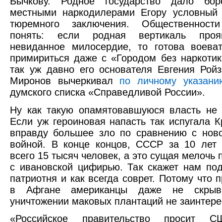
Бычкову. Родное государство дало бо
местными наркодилерами Егору условный 
тюремного заключения. Общественност
понять: если родная вертикаль проя
невиданное милосердие, то готова воева
примириться даже с «Городом без наркотик
так уж давно его основателя Евгения Рой
Миронов вычеркивал
по личному указани
думского списка «Справедливой России».
Ну как такую опамятовавшуюся власть не
Если уж героиновая напасть так испугала К
вправду большее зло по сравнению с нов
войной. В конце концов, СССР за 10 лет
всего 15 тысяч человек, а это сущая мелочь
с ивановской цифирью. Так скажет нам по
патриотня и как всегда соврет. Потому что 
в Афгане американцы даже не скрыв
уничтожении маковых плантаций не заинтере
«Российское правительство просит С