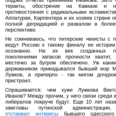
теракты, обострение на Кавказе и н
противостояния с радикальными исламиста
Аппатурая, Карпентера и их хозяев стране о
полной деградацией и развалом в более
перспективе.
Не сомневаюсь, что питерские чекисты с 
ведут Россию к такому финалу ее истори
осознанно. На их век созданных п
поколениями запасов прочности хватит,
местечко за бугром обеспечено. Уж каки
державником прикидывался бывший мэр 
Лужков, а приперло - так мигом дочуро
пристроил.
Спрашивается: чем хуже Лужкова Викт
Иванов? Между прочим, у него связи среди 
либералов покруче будут. Еще 10 лет наз
замглавы путинской администрации,
отстаивал интересы
бывшего одесского