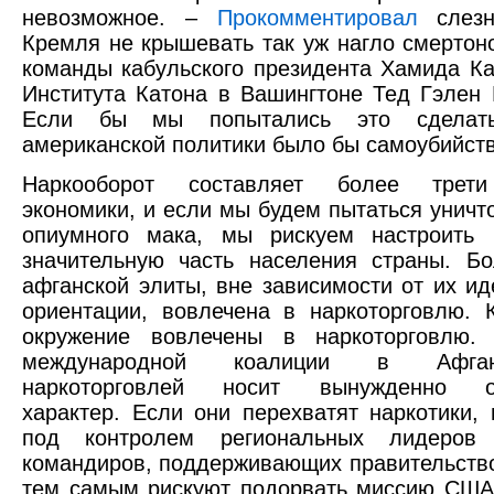
невозможное. –
Прокомментировал
слезн
Кремля не крышевать так уж нагло смертон
команды кабульского президента Хамида Ка
Института Катона в Вашингтоне Тед Гэлен 
Если бы мы попытались это сделат
американской политики было бы самоубийст
Наркооборот составляет более трети
экономики, и если мы будем пытаться уничт
опиумного мака, мы рискуем настроить 
значительную часть населения страны. Б
афганской элиты, вне зависимости от их ид
ориентации, вовлечена в наркоторговлю. 
окружение вовлечены в наркоторговлю.
международной коалиции в Афга
наркоторговлей носит вынужденно ог
характер. Если они перехватят наркотики,
под контролем региональных лидеров
командиров, поддерживающих правительство
тем самым рискуют подорвать миссию США