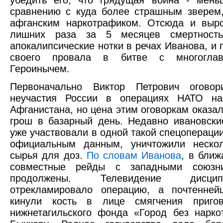
сравнению с куда более страшным зверем
афганским наркотрафиком. Отсюда и выр
лишних раза за 5 месяцев смертность
апокалипсические нотки в речах Иванова, и 
своего провала в битве с многогла
Героинычем.
Первоначально Виктор Петрович оговор
неучастия России в операциях НАТО на
Афганистана, но цена этим оговоркам оказа
грош в базарный день. Недавно ивановски
уже участвовали в одной такой спецоперации
официальным данным, уничтожили неско
сырья для доз.
По словам Иванова
, в бли
совместные рейды с западными союзни
продолжены. Телевидение дисципл
отрекламировало операцию, а почтенней
кинули кость в лице смягчения приго
нижнетагильского фонда «Город без нарко