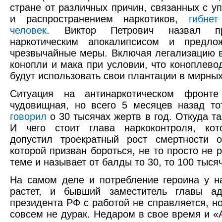
стране от различных причин, связанных с у
и распространением наркотиков,
гибне
человек
. Виктор Петрович назвал пр
наркотическим апокалипсисом и предло
чрезвычайные меры. Включая легализацию
конопли и мака при условии, что коноплево
будут использовать свои плантации в мирных
Ситуация на антинаркотическом фронт
чудовищная, но всего 5 месяцев назад т
говорил
о 30 тысячах жертв в год. Откуда т
И чего стоит глава наркоконтроля, ко
допустил троекратный рост смертности о
которой призван бороться, не то просто не 
теме и называет от балды то 30, то 100 тыся
На самом деле и потребление героина у н
растет, и бывший заместитель главы ад
президента РФ с работой не справляется, но
совсем не дурак. Недаром в свое время и 