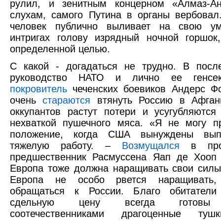
рулил, и зенитным концерном «Алмаз-Ан
слухам, самого Путина в органы вербовал
человек публично выливает на свою у
интригах голову изрядный ночной горшок
определенной целью.
С какой - догадаться не трудно. В посл
руководство НАТО и лично ее генсе
покровитель
чеченских боевиков Андерс Фо
очень
стараются
втянуть Россию в Афгани
оккупантов растут потери и усугубляютс
нехваткой пушечного мяса. «Я не могу п
положение, когда США вынуждены вып
тяжелую работу. –
Возмущался
в про
предшественник Расмуссена Яап де Хооп
Европа тоже должна наращивать свои силы
Европа не особо рвется наращивать, 
обращаться к России. Благо обитател
сдельную цену всегда готовы 
соотечественниками драгоценные туш