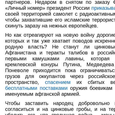
партнеров. Недаром в снятом по заказу 
«Личный номер» президент России
приказыв
своей территорией самолет с радиоактивны
чтобы захватившие его исламские террорис
скинуть заразу на нежных европейцев.
Но как отреагируют на новую войну дорогие
которых и так уже хватает поводов искренн
родную власть? Не станут ли цинковы
Афганистана и теракты талибов в россий
первыми камушками лавины, которая 
кремлевской конуры Путина, Медведев
Поневоле приходится пока ограничиватьс
грузов для оккупантов через российско
пространство,
спасением
их сбитых ве
бесплатными поставками
оружия боевикам 
именуемым афганской армией.
Чтобы заставить народец добровольно
согласиться и на цинковые гробы, и на те
убедить его, что грядущая война - мень