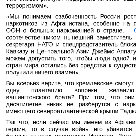
терроризмом».
«Мы понимаем озабоченность России рост
наркотиков из Афганистана, особенно на
ООН о больных наркоманией в стране. –
соотечественником нынешний заместитель 
секретаря НАТО и спецпредставитель бло
Кавказу и Центральной Азии Джеймс Аппату
можем допустить того, чтобы люди одной 
стран мира остались без средства к сущест
получили ничего взамен».
Вы всерьез верите, что кремлевские смогут 
одну плантацию вопреки желанию
вашингтонского брата? При том, что они
десятилетие никак не разберутся с нар
имеющего североатлантической крыши Тадж
Так что, если сейчас мы имеем из Афгани
героин, то в случае войны его убавится
бодрых отчетах преемника Иванова. Зато 