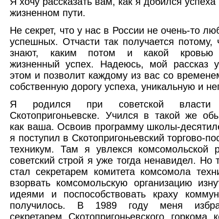
Я хочу рассказать вам, как я добился успеха
жизненном пути.
Не секрет, что у нас в России не очень-то лю
успешных. Отчасти так получается потому, 
знают, каким потом и какой кровью д
жизненный успех. Надеюсь, мой рассказ 
этом и позволит каждому из вас со времене
собственную дорогу успеха, уникальную и н
Я родился при советской власти
Скотопригоньевске. Учился в такой же об
как ваша. Освоив программу школы-десятилет
я поступил в Скотопригоньевский торгово-по
техникум. Там я увлекся комсомольской р
советский строй я уже тогда ненавидел. Но 
стал секретарем комитета комсомола техн
взорвать комсомольскую организацию изн
идеями и поспособствовать краху коммун
получилось. В 1989 году меня избр
секретарем Скотопригоньевского горкома 