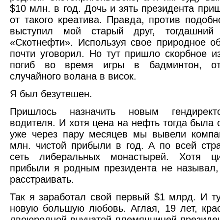
$10 млн. в год. Дочь и зять президента при
от такого креатива. Правда, против подобн
выступил мой старый друг, тогдашний 
«Скотнефти». Используя свое природное об
почти уговорил. Но тут пришло скорбное из
погиб во время игры в бадминтон, от
случайного волана в висок.
Я был безутешен.
Пришлось назначить новым гендирект
водителя. И хотя цена на нефть тогда была 
уже через пару месяцев мы вывели компа
млн. чистой прибыли в год. А по всей стр
сеть либеральных монастырей. Хотя ц
прибыли я родным президента не называл,
расстраивать.
Так я заработал свой первый $1 млрд. И ту
новую большую любовь. Аглая, 19 лет, кра
двоюродной внучатой племянницей президен