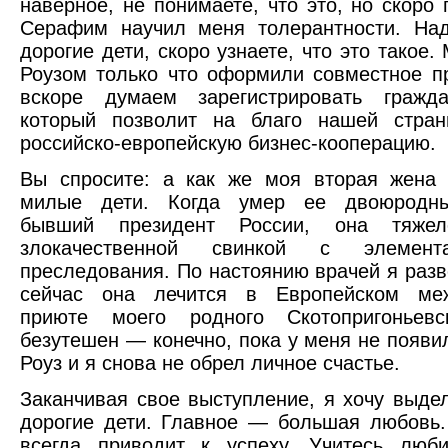
наверное, не понимаете, что это, но скоро 
Серафим научил меня толерантности. Над
дорогие дети, скоро узнаете, что это такое
Роузом только что оформили совместное п
вскоре думаем зарегистрировать гражда
который позволит на благо нашей стран
российско-европейскую бизнес-кооперацию.
Вы спросите: а как же моя вторая жена 
милые дети. Когда умер ее двоюродны
бывший президент России, она тяжел
злокачественной свинкой с элемен
преследования. По настоянию врачей я разве
сейчас она лечится в Европейском ме
приюте моего родного Скотопригоньев
безутешен — конечно, пока у меня не появ
Роуз и я снова не обрел личное счастье.
Заканчивая свое выступление, я хочу выдел
дорогие дети. Главное — большая любовь
всегда приводит к успеху. Учитесь люби