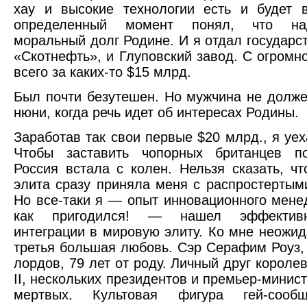
хау и высокие технологии есть и будет 
определенный момент понял, что на
моральный долг Родине. И я отдал государст
«Скотнефть», и Глуповский завод. С огромн
всего за каких-то $15 млрд.
Был почти безутешен. Но мужчина не долже
нюни, когда речь идет об интересах Родины.
Заработав так свои первые $20 млрд., я уех
Чтобы заставить чопорных британцев по
Россия встала с колен. Нельзя сказать, чт
элита сразу приняла меня с распростертым
Но все-таки я — опыт инновационного мен
как пригодился! — нашел эффектив
интеграции в мировую элиту. Ко мне неожи
третья большая любовь. Сэр Серафим Роуз,
лордов, 79 лет от роду. Личный друг короле
II, нескольких президентов и премьер-минис
мертвых. Культовая фигура гей-сообщ