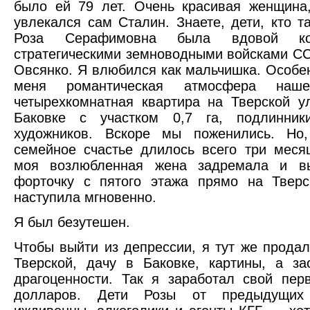
было ей 79 лет. Очень красивая женщина
увлекался сам Сталин. Знаете, дети, кто т
Роза Серафимовна была вдовой ко
стратегическими земноводными войсками 
Овсянко. Я влюбился как мальчишка. Особе
меня романтическая атмосфера наше
четырехкомнатная квартира на Тверской у
Баковке с участком 0,7 га, подлинник
художников. Вскоре мы поженились. Но
семейное счастье длилось всего три мес
моя возлюбленная жена задремала и в
форточку с пятого этажа прямо на Тверс
наступила мгновенно.
Я был безутешен.
Чтобы выйти из депрессии, я тут же продал
Тверской, дачу в Баковке, картины, а з
драгоценности. Так я заработал свой пе
долларов. Дети Розы от предыдущи