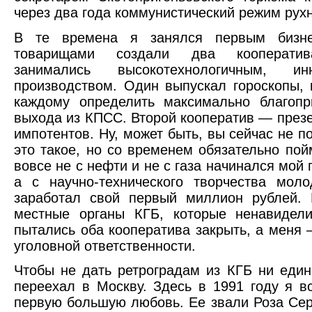
через два года коммунистический режим рух
В те времена я занялся первым бизн
товарищами создали два кооператив
занимались высокотехнологичным, инн
производством. Один выпускал гороскопы,
каждому определить максимально благопр
выхода из КПСС. Второй кооператив — през
импотентов. Ну, может быть, вы сейчас не п
это такое, но со временем обязательно пойм
вовсе не с нефти и не с газа начинался мой п
а с научно-технического творчества мол
заработал свой первый миллион рублей. 
местные органы КГБ, которые ненавидели
пытались оба кооператива закрыть, а меня 
уголовной ответственности.
Чтобы не дать ретроградам из КГБ ни един
переехал в Москву. Здесь в 1991 году я в
первую большую любовь. Ее звали Роза Се