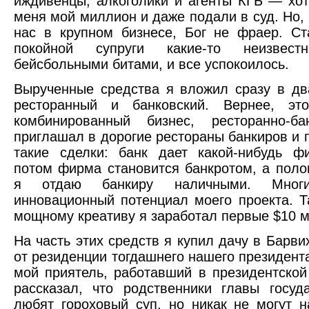
иждивенцы, алкоголики и агенты КГБ — хот
меня мой миллион и даже подали в суд. Но, 
нас в крупном бизнесе, Бог не фраер. С
покойной супруги какие-то неизвест
бейсбольными битами, и все успокоилось.
Вырученные средства я вложил сразу в д
ресторанный и банковский. Вернее, э
комбинированный бизнес, ресторанно-ба
приглашал в дорогие рестораны банкиров и 
такие сделки: банк дает какой-нибудь ф
потом фирма становится банкротом, а поло
я отдаю банкиру наличными. Мног
инновационный потенциал моего проекта. Т
мощному креативу я заработал первые $10 м
На часть этих средств я купил дачу в Барви
от резиденции тогдашнего нашего президент
мой приятель, работавший в президентской
рассказал, что родственники главы госуд
любят гороховый суп, но никак не могут н