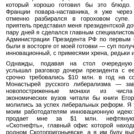
который хорошо готовил бы это блюдо.
Франции повара-наставника, я уже через
отменно разбирался в гороховом супе.
приятель представил меня президентской доч
пару дней я сделался главным специалисто
Администрации Президента РФ по первым 
были в восторге от моей готовки — суп полу
инновационный, с примесями хрена, редьки 
Однажды, подавая на стол очередную
услышал разговор дочери президента с е
срочно требовались $10 млн. в год на с
Монастырей русского либерализма — зав
новопостриженные монахи из числа
экономических вузов читали бы книги Его
молились за успех либеральных реформ. Я 
моим работодателям инновационную идею:
продает мне за $1 млн. нефтяную
«Скотнефть», главный офис которой нахо
родном Скотопригоньевске, а я им буду вы