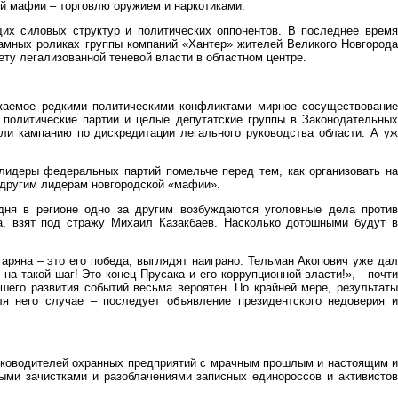
й мафии – торговлю оружием и наркотиками.
щих силовых структур и политических оппонентов. В последнее время
амных роликах группы компаний «Хантер» жителей Великого Новгорода
ту легализованной теневой власти в областном центре.
жаемое редкими политическими конфликтами мирное сосуществование
 политические партии и целые депутатские группы в Законодательных
и кампанию по дискредитации легального руководства области. А уж
лидеры федеральных партий помельче перед тем, как организовать на
 другим лидерам новгородской «мафии».
дня в регионе одно за другим возбуждаются уголовные дела против
а, взят под стражу Михаил Казакбаев. Насколько дотошными будут в
таряна – это его победа, выглядят наиграно. Тельман Акопович уже дал
а такой шаг! Это конец Прусака и его коррупционной власти!», - почти
йшего развития событий весьма вероятен. По крайней мере, результаты
я него случае – последует объявление президентского недоверия и
руководителей охранных предприятий с мрачным прошлым и настоящим и
выми зачистками и разоблачениями записных единороссов и активистов