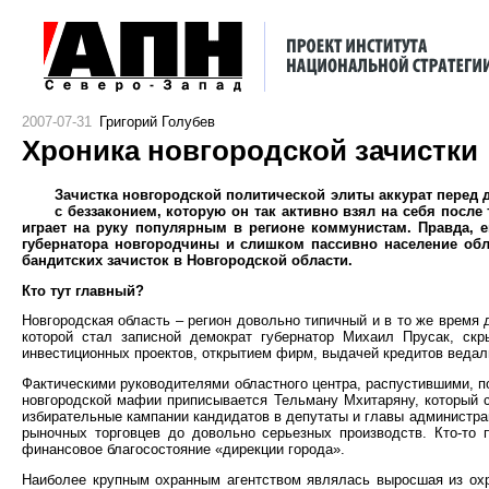
2007-07-31
Григорий Голубев
Хроника новгородской зачистки
Зачистка новгородской политической элиты аккурат перед 
с беззаконием, которую он так активно взял на себя после
играет на руку популярным в регионе коммунистам. Правда, 
губернатора новгородчины и слишком пассивно население обл
бандитских зачисток в Новгородской области.
Кто тут главный?
Новгородская область – регион довольно типичный и в то же время 
которой стал записной демократ губернатор Михаил Прусак, скр
инвестиционных проектов, открытием фирм, выдачей кредитов ведали
Фактическими руководителями областного центра, распустившими, 
новгородской мафии приписывается Тельману Мхитаряну, который 
избирательные кампании кандидатов в депутаты и главы администра
рыночных торговцев до довольно серьезных производств. Кто-то п
финансовое благосостояние «дирекции города».
Наиболее крупным охранным агентством являлась выросшая из охр