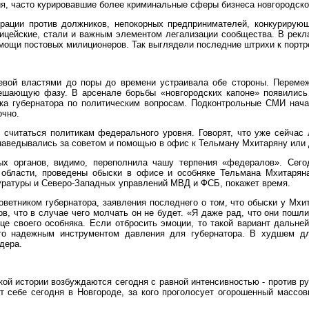
ия, часто курировавшие более криминальные сферы бизнеса новгородско
ерации против должников, непокорных предпринимателей, конкурирую
ицейские, стали и важным элементом легализации сообщества. В рекл
омощи постовых милиционеров. Так выглядели последние штрихи к портре
евой властями до поры до времени устраивала обе стороны. Переме
решающую фазу. В арсенале борьбы «новгородских капоне» появились
а губернатора по политическим вопросам. Подконтрольные СМИ начал
очно.
считаться политикам федерального уровня. Говорят, что уже сейчас 
 наведывались за советом и помощью в офис к Тельману Мхитаряну или
ых органов, видимо, переполнила чашу терпения «федералов». Сего
в области, проведены обыски в офисе и особняке Тельмана Мхитарян
уратуры и Северо-Западных управлений МВД и ФСБ, покажет время.
оветником губернатора, заявления последнего о том, что обыски у Мхи
 что в случае чего молчать он не будет. «Я даже рад, что они пошли н
це своего особняка. Если отбросить эмоции, то такой вариант дальне
-то надежным инструментом давления для губернатора. В худшем дл
дера.
ой истории возбуждаются сегодня с равной интенсивностью - против 
ют себе сегодня в Новгороде, за кого проголосует огорошенный массо