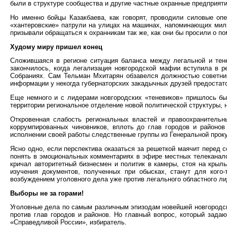
были в структуре сообщества и другие частные охранные предприят
Но именно бойцы Казакбаева, как говорят, проводили силовые оп
«хантеровские» патрули на улицах на машинах, напоминающих мил
призывали обращаться к охранникам так же, как они бы просили о п
Худому миру пришел конец
Сложившаяся в регионе ситуация баланса между легальной и тен
закончилось, когда легализация новгородской мафии вступила в 
Собраниях. Сам Тельман Мхитарян обзавелся должностью советник
информации у некогда губернаторских закадычных друзей предостат
Еще немного и с лидерами новгородских «теневиков» пришлось бы 
территории региональное отделение новой политической структуры,
Откровенная слабость региональных властей и правоохранительн
коррумпированных чиновников, вплоть до глав городов и районо
исполнении своей работы следственные группы из Генеральной прок
Ясно одно, если перспектива оказаться за решеткой маячит перед с
понять в эмоциональных комментариях в эфире местных телеканалов,
кричал авторитетный бизнесмен и политик в камеры, стоя на крыль
изучения документов, полученных при обысках, станут для кого
возбуждением уголовного дела уже против легального областного ли
Выборы не за горами!
Уголовные дела по самым различным эпизодам новейшей новгородск
против глав городов и районов. Но главный вопрос, который зада
«Справедливой России», избиратель.