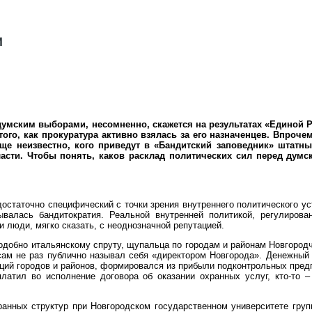
думским выборами, несомненно, скажется на результатах «Единой 
 того, как прокуратура активно взялась за его назначенцев. Впро
еще неизвестно, кого приведут в «Бандитский заповедник» штат
асти. Чтобы понять, каков расклад политических сил перед дум
достаточно специфический с точки зрения внутреннего политического ус
ывалась бандитократия. Реальной внутренней политикой, регулиров
 люди, мягко сказать, с неоднозначной репутацией.
подобно итальянскому спруту, щупальца по городам и районам Новгоро
сам не раз публично называл себя «директором Новгорода». Денежный
ций городов и районов, формировался из прибыли подконтрольных предп
латил во исполнение договора об оказании охранных услуг, кто-то –
анных структур при Новгородском государственном университете груп