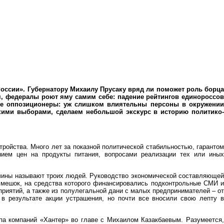
России». Губернатору Михаилу Прусаку вряд ли поможет роль борца
чем, федералы роют яму самим себе: падение рейтингов единороссов
ные оппозиционеры: уж слишком влиятельны персоны в окружении
скими выборами, сделаем небольшой экскурс в историю политико-
тройства. Много лет за показной политической стабильностью, гарантом
анием цен на продукты питания, вопросами реализации тех или иных
дчины называют троих людей. Руководство экономической составляющей
 мешок, на средства которого финансировались подконтрольные СМИ и
риятий, а также из полулегальной дани с малых предпринимателей – от
 в результате акции устрашения, но почти все вносили свою лепту в
па компаний «Хантер» во главе с Михаилом Казакбаевым. Разумеется,