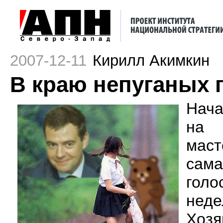
2007-12-11
Кирилл Акимкин
В краю непуганых 
Нача
на
маст
сама
голо
неде
Хозя