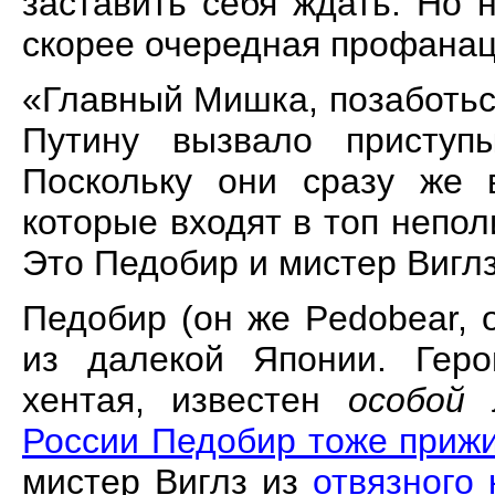
заставить себя ждать. Но н
скорее очередная профанац
«Главный Мишка, позаботься
Путину вызвало приступ
Поскольку они сразу же 
которые входят в топ непо
Это Педобир и мистер Виглз
Педобир (он же Pedobear,
из далекой Японии. Гер
хентая, известен
особой
л
России Педобир тоже приж
мистер Виглз из
отвязного