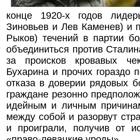
конце 1920-х годов лидер
Зиновьев и Лев Каменев) и 
Рыков) течений в партии б
объединиться против Сталина
за происков кровавых чек
Бухарина и прочих гораздо п
отказа в доверии рядовых б
граждане резонно предполож
идейным и личным причинам
между собой и разорвут стр
и проиграли, получив от и
«право-левацкие уроды».