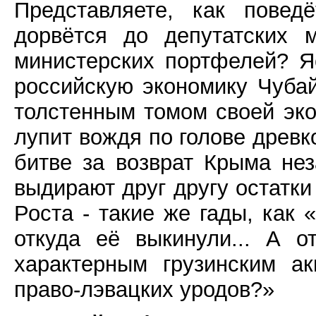
Представляете, как повед
дорвётся до депутатских 
министерских портфелей? Яс
российскую экономику Чубай
толстенным томом своей эк
лупит вождя по голове древк
битве за возврат Крыма не
выдирают друг другу остатки
Роста - такие же гады, как
откуда её выкинули... А о
характерным грузинским а
право-лэвацких уродов?»