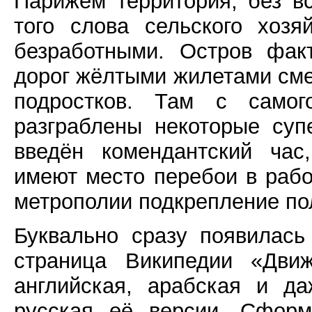
Парижем территория, без вс
того слова сельского хозя
безработными. Остров фак
дорог жёлтыми жилетами сме
подростков. Там с само
разграблены некоторые суп
введён комендантский час
имеют место перебои в рабо
метрополии подкрепление по
Буквально сразу появилась
страница Википедии «Дви
английская, арабская и д
русская её версии. Сформ