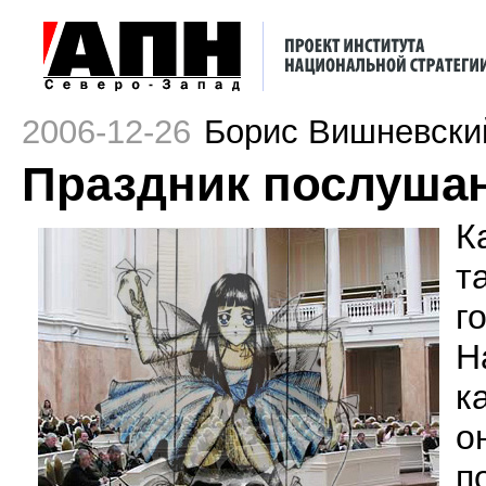
2006-12-26
Борис Вишневски
Праздник послуша
К
т
г
Н
к
о
п