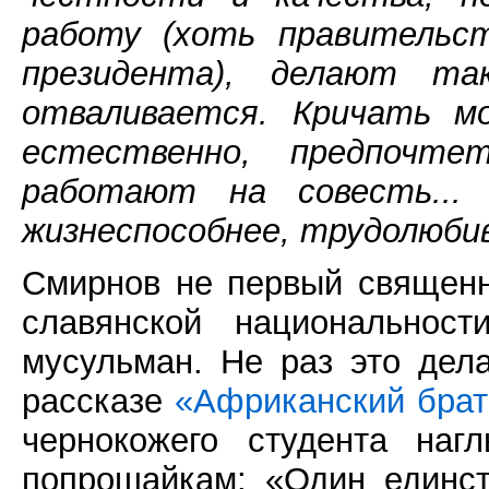
работу (хоть правительс
президента), делают т
отваливается. Кричать мо
естественно, предпоч
работают на совесть... 
жизнеспособнее, трудолюбив
Смирнов не первый священ
славянской национальнос
мусульман. Не раз это дел
рассказе
«Африканский брат
чернокожего студента на
попрошайкам: «Один единст