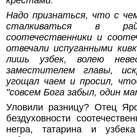
крестами.
Надо признаться, что с че
сталкиваться в рай
соотечественники и сооте
отвечали испуганными кив
лишь узбек, волею нев
заместителем главы, иск
угощал чаем и просил, чт
"совсем Бога забыл, один м
Уловили разницу? Отец Яро
бездуховности соотечестве
негра, татарина и узбек