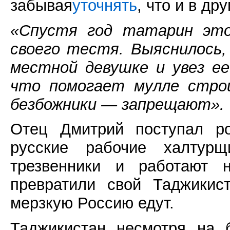
забывая
уточнять
, что и в др
«Спустя год татарин это
своего тестя. Выяснилось,
местной девушке и увез ее
что помогает мулле стро
безбожники — запрещают».
Отец Дмитрий поступал ро
русские рабочие халтур
трезвенники и работают н
превратили свой Таджикис
мерзкую Россию едут.
Таджикистан несмотря на 