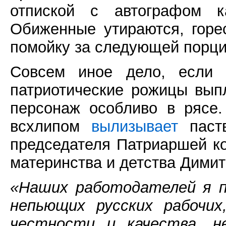
отпиской с автографом ка
Обиженные утираются, горе
помойку за следующей порци
Совсем иное дело, если 
патриотические рожицы вып
персонаж особливо в рясе
всхлипом
вылизывает
паств
председателя Патриаршей к
материнства и детства Дими
«Наших работодателей я п
непьющих русских рабочи
честности и качества, н