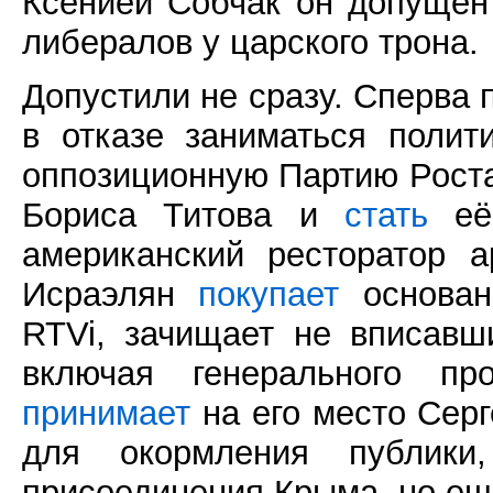
Ксенией Собчак он допущен
либералов у царского трона.
Допустили не сразу. Сперва
в отказе заниматься полит
оппозиционную Партию Роста
Бориса Титова и
стать
её 
американский ресторатор 
Исраэлян
покупает
основан
RTVi, зачищает не вписавш
включая генерального пр
принимает
на его место Серг
для окормления публик
присоединения Крыма, но ещё