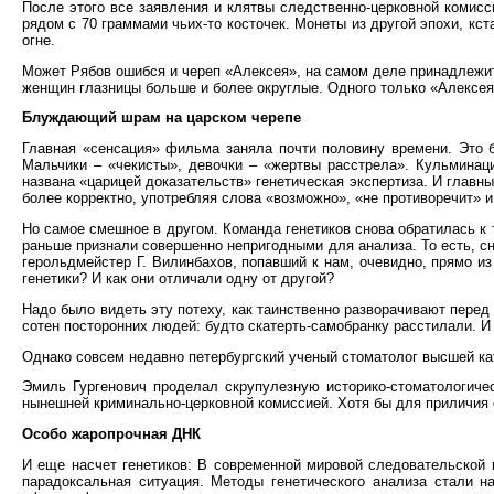
После этого все заявления и клятвы следственно-церковной комисси
рядом с 70 граммами чьих-то косточек. Монеты из другой эпохи, кс
огне.
Может Рябов ошибся и череп «Алексея», на самом деле принадлежит 
женщин глазницы больше и более округлые. Одного только «Алексея»
Блуждающий шрам на царском черепе
Главная «сенсация» фильма заняла почти половину времени. Это б
Мальчики – «чекисты», девочки – «жертвы расстрела». Кульминаци
названа «царицей доказательств» генетическая экспертиза. И главн
более корректно, употребляя слова «возможно», «не противоречит» и 
Но самое смешное в другом. Команда генетиков снова обратилась к 
раньше признали совершенно непригодными для анализа. То есть, с
герольдмейстер Г. Вилинбахов, попавший к нам, очевидно, прямо из
генетики? И как они отличали одну от другой?
Надо было видеть эту потеху, как таинственно разворачивают пере
сотен посторонних людей: будто скатерть-самобранку расстилали. И
Однако совсем недавно петербургский ученый стоматолог высшей ка
Эмиль Гургенович проделал скрупулезную историко-стоматологичес
нынешней криминально-церковной комиссией. Хотя бы для приличия с
Особо жаропрочная ДНК
И еще насчет генетиков: В современной мировой следовательской 
парадоксальная ситуация. Методы генетического анализа стали н