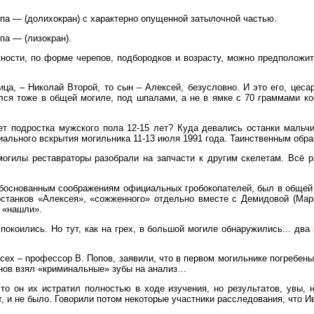
па — (долихокран) с характерно опущенной затылочной частью.
па — (лизокран).
жности, по форме черепов, подбородков и возрасту, можно предположить
ица, – Николай Второй, то сын – Алексей, безусловно. И это его, це
ся тоже в общей могиле, под шпалами, а не в ямке с 70 граммами кост
т подростка мужского пола 12-15 лет? Куда девались останки мальчи
ального вскрытия могильника 11-13 июля 1991 года. Таинственным обра
могилы реставраторы разобрали на запчасти к другим скелетам. Всё р
 обоснованным соображениям официальных гробокопателей, был в общей 
останков «Алексея», «сожженного» отдельно вместе с Демидовой (Марие
м «нашли».
покоились. Но тут, как на грех, в большой могиле обнаружились... два
ех – профессор В. Попов, заявили, что в первом могильнике погребены 
анов взял «криминальные» зубы на анализ…
то он их истратил полностью в ходе изучения, но результатов, увы, н
т, и не было. Говорили потом некоторые участники расследования, что И