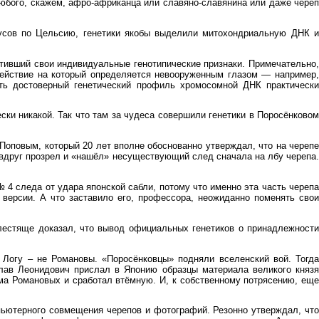
любого, скажем, афро-африканца или славяно-славянина или даже череп
дусов по Цельсию, генетики якобы выделили митохондриальную ДНК и
ративший свои индивидуальные генотипические признаки. Примечательно,
здействие на который определяется невооруженным глазом — например,
вить достоверный генетический профиль хромосомной ДНК практически
ки никакой. Так что там за чудеса совершили генетики в Поросёнковом
оповым, который 20 лет вполне обоснованно утверждал, что на черепе
ом вдруг прозрел и «нашёл» несуществующий след сначала на лбу черепа.
№ 4 следа от удара японской сабли, потому что именно эта часть черепа
версии. А что заставило его, профессора, неожиданно поменять свои
блестяще доказал, что вывод официальных генетиков о принадлежности
м Логу – не Романовы. «Поросёнковцы» подняли вселенский вой. Тогда
лав Леонидович прислал в Японию образцы материала великого князя
ома Романовых и сработал втёмную. И, к собственному потрясению, еще
мпьютерного совмещения черепов и фотографий. Резонно утверждал, что