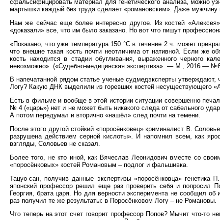
сфальсифицировать материал для генетического анализа, можно узн
мартышки каждый без труда сделает «романовским». Даже мужчину 
Нам же сейчас еще более интересно другое. Из костей «Алексея
«доказали» все, что им было заказано. Но вот что пишут профессион
«Показано, что уже температура 150 °С в течение 2 ч. может превр
что внешне такая кость почти неотличима от нативной. Если же о
кость находится в стадии обугливания, выраженного черного кал
невозможно». («Судебно-медицинская экспертиза». — М., 2016 — №6.
В напечатанной рядом статье ученые судмедэксперты утверждают, чт
Логу? Какую ДНК выделили из горевших костей несуществующего «А
Есть в фильме и вообще в этой истории ситуации совершенно печа
№ 4 («царь») нет и не может быть никакого следа от сабельного уда
А потом передумал и вторично «нашёл» след почти на темени.
После этого другой стойкий «поросёнковец» криминалист В. Соловье
разрушена действием серной кислоты». И напомнил всем, как ярос
взгляды, Соловьев не сказал.
Более того, не кто иной, как Вячеслав Леонидович вместе со сво
«поросёнковых» костей Романовым – подлог и фальшивка.
Тацуо-сан, получив данные экспертизы «поросёнковца» генетика П
японский профессор решил еще раз проверить себя и попросил П
Георгия, брата царя. Но для верности эксперимента не сообщил об
раз получил те же результаты: в Поросёнковом Логу – не Романовы.
Что теперь на этот счет говорит профессор Попов? Мычит что-то н