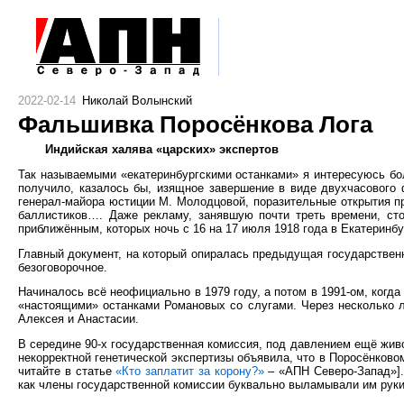
2022-02-14
Николай Волынский
Фальшивка Поросёнкова Лога
Индийская халява «царских» экспертов
Так называемыми «екатеринбургскими останками» я интересуюсь боль
получило, казалось бы, изящное завершение в виде двухчасового
генерал-майора юстиции М. Молодцовой, поразительные открытия пр
баллистиков…. Даже рекламу, занявшую почти треть времени, ст
приближённым, которых ночь с 16 на 17 июля 1918 года в Екатеринб
Главный документ, на который опиралась предыдущая государственн
безоговорочное.
Начиналось всё неофициально в 1979 году, а потом в 1991-ом, когд
«настоящими» останками Романовых со слугами. Через несколько ле
Алексея и Анастасии.
В середине 90-х государственная комиссия, под давлением ещё жив
некорректной генетической экспертизы объявила, что в Поросёнков
читайте в статье
«Кто заплатит за корону?»
– «АПН Северо-Запад»].
как члены государственной комиссии буквально выламывали им руки