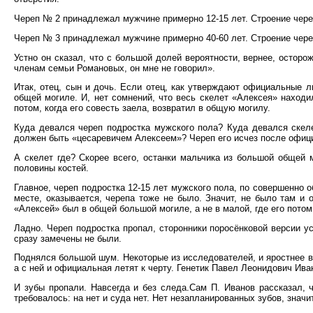
Череп № 2 принадлежал мужчине примерно 12-15 лет. Строение чере
Череп № 3 принадлежал мужчине примерно 40-60 лет. Строение чере
Устно он сказал, что с большой долей вероятности, вернее, осторо
членам семьи Романовых, он мне не говорил».
Итак, отец, сын и дочь. Если отец, как утверждают официальные л
общей могиле. И, нет сомнений, что весь скелет «Алексея» находил
потом, когда его совесть заела, возвратил в общую могилу.
Куда девался череп подростка мужского пола? Куда девался скеле
должен быть «цесаревичем Алексеем»? Череп его исчез после офици
А скелет где? Скорее всего, останки мальчика из большой общей 
половины костей.
Главное, череп подростка 12-15 лет мужского пола, по совершенно
месте, оказывается, черепа тоже не было. Значит, не было там и 
«Алексей» был в общей большой могиле, а не в малой, где его пото
Ладно. Череп подростка пропал, сторонники поросёнковой версии ус
сразу замечены не были.
Поднялся большой шум. Некоторые из исследователей, и яростнее вс
а с ней и официальная летят к черту. Генетик Павел Леонидович Ив
И зубы пропали. Навсегда и без следа.Сам П. Иванов рассказал, ч
требовалось: на нет и суда нет. Нет незапланированных зубов, значи