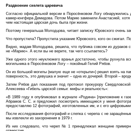
Раздвоение скелета царевича
Согласно официальной версии в Поросёнковом Логу обнаружились дв
камер-юнгфера Демидова. Потом Марию заменили Анастасией, хотя А
чем настоящая царская дочь была при жизни.
Поэтому генеральша Молодцова, читает записку Юровского очень заб
Что пропустила? Пропустила указание Юровского, кого он сжигал. П
Видно, мадам Молодцова, решила, что публика совсем из дураков с
не «Марию». А если вы не верите, так чего ссылаетесь?
Уже одного этого неуклюжего вранья достаточно, чтобы рухнула вс
могильника в Поросёнковом Логу – покойный Гелий Рябов.
Он из большой могилы (малую еще не «открыли») решил взять на пам
поверхность, это девушка и значит – одна из дочерей. Второй – вроде
Затем Рябов дал показания под протокол прокурору Свердловской 
Алексеева «Гибель царской семьи: мифы и реальность»:
«В 1989 году я опубликовал в журнале «Родина» [приложение к газе
Абрамов С. С. и предложил посмотреть имеющиеся у меня фотограф
предоставляю 12 фотографий, изготовленных им, и с его цифровыми 
После исследования фотографий и слепка с черепа с не заращённым 
мы извлекли из захоронения в 1979 г.
Из них следовало, что череп № 1 принадлежал женщине примерно 
отверстия.