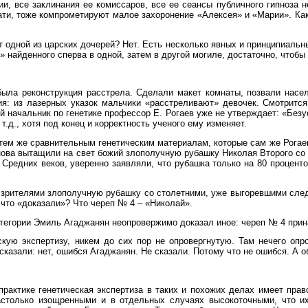
и, все заклинания ее комиссаров, все ее сеансы публичного гипноза не
тати, тоже компрометируют малое захоронение «Алексея» и «Марии». Ка
одной из царских дочерей? Нет. Есть несколько явных и принципиальных
 найденного сперва в одной, затем в другой могиле, достаточно, чтобы
ыла реконструкция расстрела. Сделали макет комнаты, позвали насел
я: из лазерных указок мальчики «расстреливают» девочек. Смотрится
ый начальник по генетике профессор Е. Рогаев уже не утверждает: «Бе
т.д., хотя под конец и корректность ученого ему изменяет.
тем же сравнительным генетическим материалам, которые сам же Рогаев
нова вытащили на свет божий злополучную рубашку Николая Второго со 
 Средних веков, уверенно заявляли, что рубашка только на 80 проценто
д зрителями злополучную рубашку со столетними, уже выгоревшими след
 что «доказали»? Что череп № 4 – «Николай».
тегории Эмиль Агаджанян неопровержимо доказал иное: череп № 4 прин
кую экспертизу, никем до сих пор не опровергнутую. Там нечего опр
казали: нет, ошибся Агаджанян. Не сказали. Потому что не ошибся. А 
практике генетическая экспертиза в таких и похожих делах имеет пра
астолько изощренными и в отдельных случаях высокоточными, что их