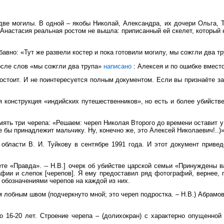
е могилы. В одной – якобы Николай, Александра, их дочери Ольга, Та
настасия реальная ростом не вышла: приписанный ей скелет, который н
авно: «Тут же развели костер и пока готовили могилу, мы сожгли два т
осле слов «мы сожгли два трупа»
написано
: Алексея и по ошибке вмест
остоит. И не поинтересуется полным документом. Если вы признаёте з
я конструкция «индийских путешественников», но есть и более убийст
ять три черепа: «Решаем: череп Николая Второго до времени оставит у
 бы принадлежит мальчику. Ну, конечно же, это Алексей Николаевич!..)». 
области В. И. Туйкову в сентябре 1991 года. И этот документ приве
те «Правда». -- Н.В.] очерк об убийстве царской семьи «Принуждены в
ии и слепок [черепов]. Я ему предоставил ряд фотографий, вернее, 
обозначениями черепов на каждой из них.
лобным швом (подчеркнуто мной; это череп подростка. – Н.В.) Абрамов
16-20 лет. Строение черепа – (долихокран) с характерно опущенной