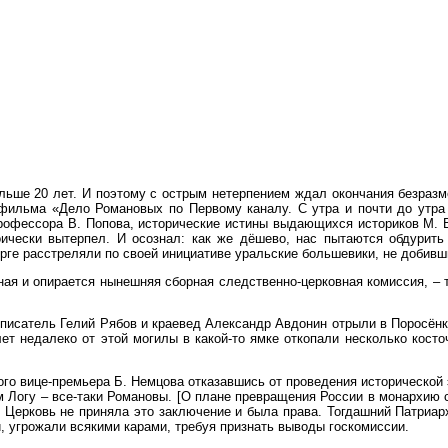
ше 20 лет. И поэтому с острым нетерпением ждал окончания безразмерн
 фильма «Дело Романовых по Первому каналу. С утра и почти до утра
офессора В. Попова, исторические истины выдающихся историков М. Ве
оически вытерпел. И осознал: как же дёшево, нас пытаются обдурит
урге расстреляли по своей инициативе уральские большевики, не добив
ая и опирается нынешняя сборная следственно-церковная комиссия, – т
а писатель Гелий Рябов и краевед Александр Авдонин отрыли в Поросён
т недалеко от этой могилы в какой-то ямке откопали несколько косто
ого вице-премьера Б. Немцова отказавшись от проведения исторической
ом Логу – все-таки Романовы. [О плане превращения России в монархию
 Церковь не приняла это заключение и была права. Тогдашний Патриар
, угрожали всякими карами, требуя признать выводы госкомиссии.