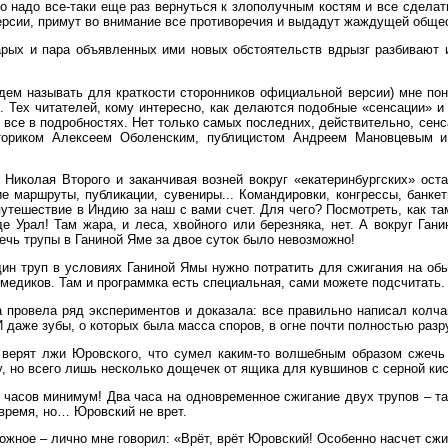
о надо все-таки еще раз вернуться к злополучным костям и все сделат
версии, примут во внимание все противоречия и выдадут жаждущей обще
рых и пара объявленных ими новых обстоятельств вдрызг разбивают и
удем называть для краткости сторонников официальной версии) мне по
д. Тех читателей, кому интересно, как делаются подобные «сенсации» 
 все в подробностях. Нет только самых последних, действительно, сен
ориком Алексеем Оболенским, публицистом Андреем Мановцевым и 
 Николая Второго и заканчивая возней вокруг «екатеринбургских» ост
ие маршруты, публикации, сувениры... Командировки, конгрессы, банк
утешествие в Индию за наш с вами счет. Для чего? Посмотреть, как т
де Урал! Там жара, и леса, хвойного или березняка, нет. А вокруг Ган
ечь трупы в Ганиной Яме за двое суток было невозможно!
дин труп в условиях Ганиной Ямы нужно потратить для сжигания на обы
медиков. Там и программка есть специальная, сами можете подсчитать.
а провела ряд экспериментов и доказала: все правильно написал колч
И даже зубы, о которых была масса споров, в огне почти полностью раз
верят лжи Юровского, что сумел каким-то волшебным образом сжечь 
у, но всего лишь несколько дощечек от ящика для кувшинов с серной кис
6 часов минимум! Два часа на одновременное сжигание двух трупов – т
 время, но… Юровский не врет.
ожное – лично мне говорил: «Врёт, врёт Юровский! Особенно насчет сжи