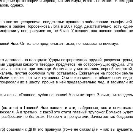
ещение фотографии и черепа, как минимум, играть не может. А сегодня
аров, однако.
ия в костях цесаревича, свидетельствующие о заболевании гемофилией.
ых в районе Поросёнкова Лога в 2007 году, действительно, есть один-
емофилии у нее, разумеется, не было. У женщин она внешне вообще не
иной Яме. Он только предполагал такое, но неизвестно почему».
. Это делалось на площадке.Удары острорежущих орудий, разрезая трупы,
ыми ударами каких-то твердых предметов: не острорежущих орудий. Это
ись в кострах при помощи бензина и уничтожались серной кислотой.
капель, пустая оболочка пули оставалась.Сжигаемые на простой земле
 были крючки, петли и пуговицы. Они сохранились в обожженном виде.
обросали их в шахту, пробив в ней предварительно лед, и засыпали их
и жены: «Главное, зубов не нашли! А они не горят. Значит, никто здесь
и (остатки) в Ганиной Яме нашли, и эти, найденные, кости описывают
юсселя. А в третьих, с какой это стати главный трупожог Ермаков будет
 разбросали по болотам. Но кое-что пропустили. Зачем же так бездарно
о) сравнили с ДНК его правнука (тоже не сказала) и – как вы думаете,