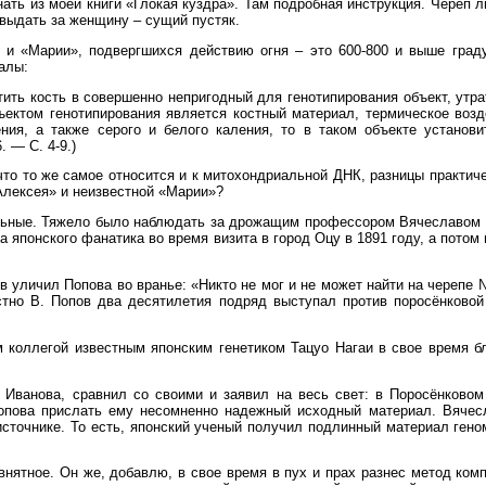
ать из моей книги «Глокая куздра». Там подробная инструкция. Череп 
выдать за женщину – сущий пустяк.
» и «Марии», подвергшихся действию огня – это 600-800 и выше гра
алы:
атить кость в совершенно непригодный для генотипирования объект, ут
бъектом генотипирования является костный материал, термическое во
ения, а также серого и белого каления, то в таком объекте устано
 — С. 4-9.)
о то же самое относится и к митохондриальной ДНК, разницы практичес
лексея» и неизвестной «Марии»?
льные. Тяжело было наблюдать за дрожащим профессором Вячеславом П
ра японского фанатика во время визита в город Оцу в 1891 году, а пот
в уличил Попова во вранье: «Никто не мог и не может найти на черепе 
тно В. Попов два десятилетия подряд выступал против поросёнковой 
им коллегой известным японским генетиком Тацуо Нагаи в свое время 
. Иванова, сравнил со своими и заявил на весь свет: в Поросёнково
опова прислать ему несомненно надежный исходный материал. Вячес
 источнике. То есть, японский ученый получил подлинный материал ген
евнятное. Он же, добавлю, в свое время в пух и прах разнес метод ко