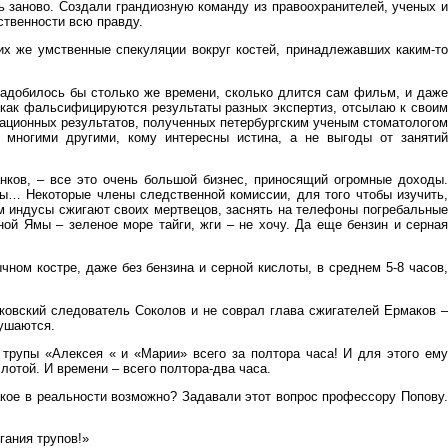
ь заново. Создали грандиозную команду из правоохранителей, ученых и
ственности всю правду.
х же умственные спекуляции вокруг костей, принадлежавших каким-то
надобилось бы столько же времени, сколько длится сам фильм, и даже
и как фальсифицируются результаты разных экспертиз, отсылаю к своим
сационных результатов, полученных петербургским ученым стоматологом
многими другими, кому интересны истина, а не выгоды от занятий
анков, – все это очень большой бизнес, приносящий огромные доходы.
еты… Некоторые члены следственной комиссии, для того чтобы изучить,
ам индусы сжигают своих мертвецов, заснять на телефоны погребальные
иной Ямы – зеленое море тайги, жги – не хочу. Да еще бензин и серная
чном костре, даже без бензина и серной кислоты, в среднем 5-8 часов,
аковский следователь Соколов и не соврал глава сжигателей Ермаков –
рушаются.
трупы «Алексея « и «Марии» всего за полтора часа! И для этого ему
лотой. И времени – всего полтора-два часа.
акое в реальности возможно? Задавали этот вопрос профессору Попову.
гания трупов!»