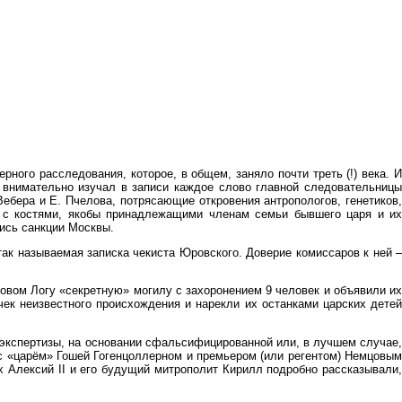
ого расследования, которое, в общем, заняло почти треть (!) века. И
 внимательно изучал в записи каждое слово главной следовательницы
бера и Е. Пчелова, потрясающие откровения антропологов, генетиков,
ь с костями, якобы принадлежащими членам семьи бывшего царя и их
шись санкции Москвы.
ак называемая записка чекиста Юровского. Доверие комиссаров к ней –
ковом Логу «секретную» могилу с захоронением 9 человек и объявили их
чек неизвестного происхождения и нарекли их останками царских детей
 экспертизы, на основании сфальсифицированной или, в лучшем случае,
 с «царём» Гошей Гогенцоллерном и премьером (или регентом) Немцовым
х Алексий II и его будущий митрополит Кирилл подробно рассказывали,