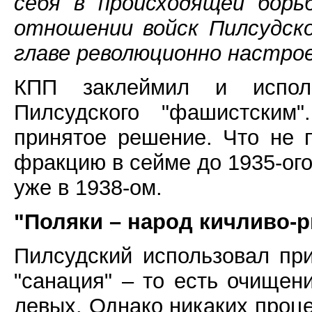
себя в происходящей борь
отношении войск Пилсудско
главе революционно настрое
КПП заклеймил и испол
Пилсудского "фашистским
принятое решение. Что не
фракцию в сейме до 1935-ого
уже в 1938-ом.
"Поляки – народ кичливо-
Пилсудский использовал пр
"санация" – то есть очищен
левых. Однако никаких проце