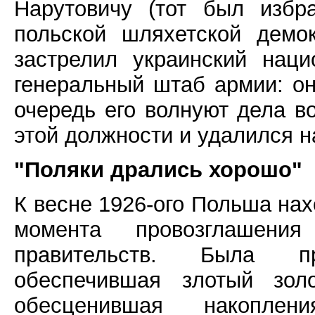
Нарутовичу (тот был избр
польской шляхетской демо
застрелил украинский наци
генеральный штаб армии: он
очередь его волнуют дела в
этой должности и удалился н
"Поляки дрались хорошо"
К весне 1926-ого Польша нах
момента провозглашени
правительств. Была п
обеспечившая злотый зол
обесценившая накопле