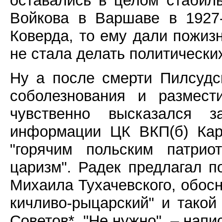
оставались в целом стабил
Войкова в Варшаве в 1927
Коверда, то ему дали пожиз
не стала делать политически
Ну а после смерти Пилсудс
соболезнования и размест
чувственно высказался 
информации ЦК ВКП(б) Карл
"горячим польским патри
царизм". Радек предлагал 
Михаила Тухачевского, обосн
кичливо-рыцарский" и такой
Советов*. "Не нужно", – нап