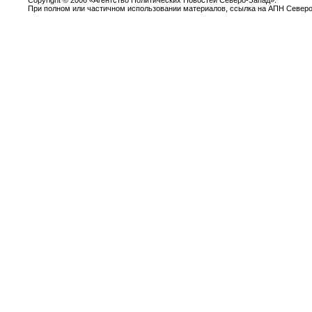
Copyright
©
2006 «Агентство Политических Новостей Северо-Запад».
При полном или частичном использовании материалов, ссылка на АПН Северо