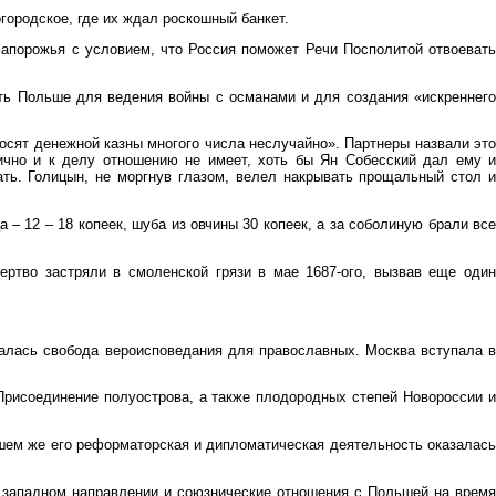
городское, где их ждал роскошный банкет.
Запорожья с условием, что Россия поможет Речи Посполитой отвоевать
ть Польше для ведения войны с османами и для создания «искреннего
просят денежной казны многого числа неслучайно». Партнеры назвали это
лично и к делу отношению не имеет, хоть бы Ян Собесский дал ему и
ать. Голицын, не моргнув глазом, велел накрывать прощальный стол и
 – 12 – 18 копеек, шуба из овчины 30 копеек, а за соболиную брали все
ертво застряли в смоленской грязи в мае 1687-ого, вызвав еще один
валась свобода вероисповедания для православных. Москва вступала в
 Присоединение полуострова, а также плодородных степей Новороссии и
шем же его реформаторская и дипломатическая деятельность оказалась
и западном направлении и союзнические отношения с Польшей на время