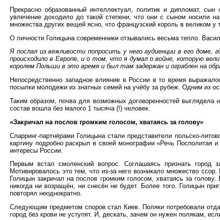
Прекрасно образованный интеллектуал, политик и дипломат, сы
увлечение доходило до такой степени, что они с сыном носили на
множества других вещей ясно, что французский король в великом у т
О личности Голицына современники отзывались весьма тепло. Васил
Я послал из вежливости попросить у него аудиенции в его доме, г
происходило в Европе, и о том, что я думал о войне, которую вел
королем Польши в это время и был там задержан и ограблен на обр
Непосредственно западное влияние в России в то время выражалось
посылки молодежи из знатных семей на учёбу за рубеж. Одним из ос
Таким образом, почва для возможных договоренностей выглядела не
состав вошла без малого 1 тысяча (!) человек.
«Закричал на послов громким голосом, хватаясь за голову»
Спарринг-партнёрами Голицына стали представители польско-литов
картину подробно раскрыл в своей монографии «Речь Посполитая и 
интересы России.
Первым встал смоленский вопрос. Соглашаясь признать город з
Мотивировалось это тем, что из-за него возникало множество ссор.
Голицын закричал на послов громким голосом, хватаясь за голову.
никогда ни возращён, ни снесён не будет. Более того. Голицын при
повторял неоднократно.
Следующим предметом споров стал Киев. Поляки потребовали отдат
город без крови не уступят. И, дескать, зачем он нужен полякам, есл