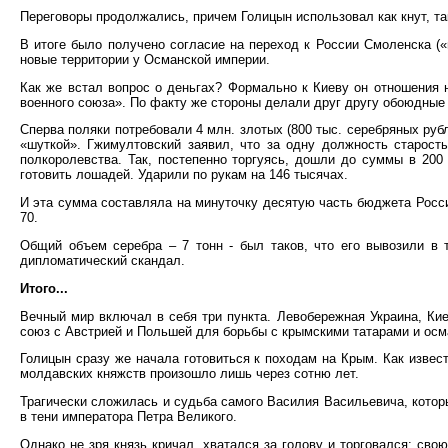
Переговоры продолжались, причем Голицын использовал как кнут, так
В итоге было получено согласие на переход к России Смоленска («
новые территории у Османской империи.
Как же встал вопрос о деньгах? Формально к Киеву он отношения 
военного союза». По факту же стороны делали друг другу обоюдные 
Сперва поляки потребовали 4 млн. злотых (800 тыс. серебряных руб
«шуткой». Гжимултовский заявил, что за одну должность старост
полкоролевства. Так, постепенно торгуясь, дошли до суммы в 200 
готовить лошадей. Ударили по рукам на 146 тысячах.
И эта сумма составляла на минуточку десятую часть бюджета Российс
70.
Общий объем серебра – 7 тонн - был таков, что его вывозили в 
дипломатический скандал.
Итого...
Вечный мир включал в себя три пункта. Левобережная Украина, Ки
союз с Австрией и Польшей для борьбы с крымскими татарами и осм
Голицын сразу же начала готовиться к походам на Крым. Как извес
молдавских княжств произошло лишь через сотню лет.
Трагически сложилась и судьба самого Василия Васильевича, кото
в тени императора Петра Великого.
Однако не зря князь кричал, хватался за голову и торговался: св