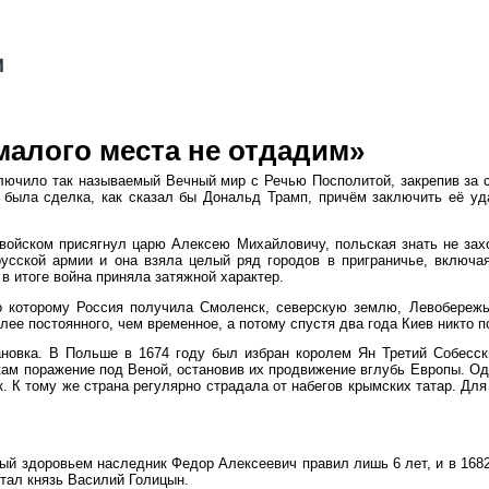
 малого места не отдадим»
аключило так называемый Вечный мир с Речью Посполитой, закрепив за 
была сделка, как сказал бы Дональд Трамп, причём заключить её уда
 войском присягнул царю Алексею Михайловичу, польская знать не зах
 русской армии и она взяла целый ряд городов в приграничье, включ
в итоге война приняла затяжной характер.
 которому Россия получила Смоленск, северскую землю, Левобережье
лее постоянного, чем временное, а потому спустя два года Киев никто п
новка. В Польше в 1674 году был избран королем Ян Третий Собесск
ркам поражение под Веной, остановив их продвижение вглубь Европы. О
. К тому же страна регулярно страдала от набегов крымских татар. Дл
ый здоровьем наследник Федор Алексеевич правил лишь 6 лет, и в 1682
тал князь Василий Голицын.