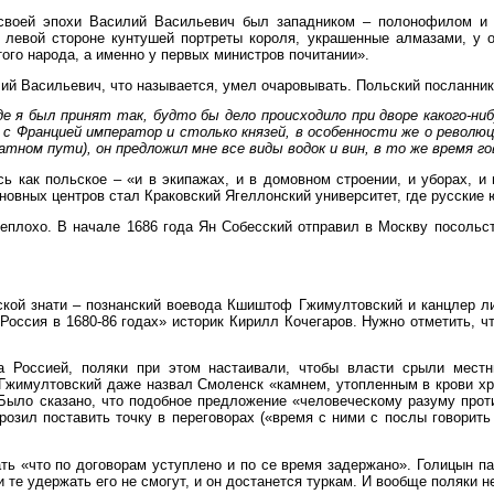
н своей эпохи Василий Васильевич был западником – полонофилом и
 левой стороне кунтушей портреты короля, украшенные алмазами, у о
ого народа, а именно у первых министров почитании».
ий Васильевич, что называется, умел очаровывать. Польский посланник
де я был принят так, будто бы дело происходило при дворе какого-ни
и с Францией император и столько князей, в особенности же о революц
атном пути), он предложил мне все виды водок и вин, в то же время г
 как польское – «и в экипажах, и в домовном строении, и уборах, и 
новных центров стал Краковский Ягеллонский университет, где русские
плохо. В начале 1686 года Ян Собесский отправил в Москву посольств
ской знати – познанский воевода Кшиштоф Гжимултовский и канцлер л
Россия в 1680-86 годах» историк Кирилл Кочегаров. Нужно отметить, 
а Россией, поляки при этом настаивали, чтобы власти срыли местн
 Гжимултовский даже назвал Смоленск «камнем, утопленным в крови хри
 Было сказано, что подобное предложение «человеческому разуму прот
грозил поставить точку в переговорах («время с ними с послы говорить
ь «что по договорам уступлено и по се время задержано». Голицын па
и те удержать его не смогут, и он достанется туркам. И вообще поляки н