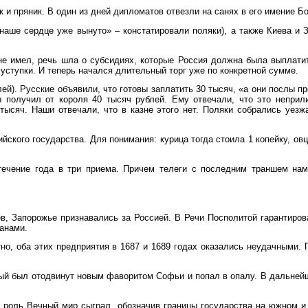
 и пряник. В один из дней дипломатов отвезли на санях в его имение Бо
наше сердце уже вынуто» – констатировали поляки), а также Киева и 
не имел, речь шла о субсидиях, которые Россия должна была выплати
уступки. И теперь начался длительный торг уже по конкретной сумме.
лей). Русские объявили, что готовы заплатить 30 тысяч, «а они послы 
ы получил от короля 40 тысяч рублей. Ему отвечали, что это непри
тысяч. Наши отвечали, что в казне этого нет. Поляки собрались уезж
кого государства. Для понимания: курица тогда стоила 1 копейку, овца
течение года в три приема. Причем телеги с последним траншем нам
ев, Запорожье признавались за Россией. В Речи Посполитой гарантиро
анами.
тно, оба этих предприятия в 1687 и 1689 годах оказались неудачными.
рый был отодвинут новым фаворитом Софьи и попал в опалу. В дальней
ою роль Вечный мир сыграл, обозначив границы государства на южном 