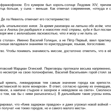
 франкофоном. Его кумиром был король-солнце Людовик XIV, причем
тца больше, у сына – меньше. Как отмечал современник, «откуда и с
 Де ла Невилль отмечает его гостеприимство:
будь итальянского князя. За время разговора на латыни обо всём, что
ии в Англии (он разбирался в новостях той страны, куда я был послан
оворя мне с величайшею ласковостью, что я могу и не пить их.
в столах». Именно Василий Голицын, а не Пётр Первый, ввел практику
 юноши овладевали знаниями по юриспруденции, языкам, богословию.
о. Чтобы понимать значимость миссии, достаточно отметить, что в её
итовский Марциан Огинский. Переговоры протекали весьма напряженно,
что несмотря на свою полонофилию, Василий Васильевич горой стоял за
ый кремль, ликвидировав тем самым значение города как крепости.
стианской по воле монархов». В ответ, согласно одному из очевидцев,
ивное, а наипаче стыдное и зазорное и неведомое на свете». Смоленск
 о том, как бы с ними разъехатись»). В дальнейшем такие угрозы князь
рировал, что «Киев задержан правдою» и даже угрожал новой войной –
е получат «не токмо городов, но и самого малого места».