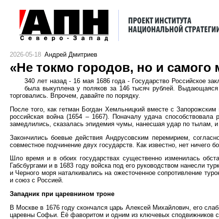
2026-05-18
Андрей Дмитриев
«Не токмо городов, но и самого
340 лет назад - 16 мая 1686 года - Государство Российское з
была выкуплена у поляков за 146 тысяч рублей. Выдающаяся 
торговались. Впрочем, давайте по порядку.
После того, как гетман Богдан Хемльницкий вместе с Запорожским
российская война (1654 – 1667). Поначалу удача способствовала
замедлились, сказалась эпидемия чумы, нанесшая удар по тылам, и 
Закончились боевые действия Андрусовским перемирием, согласно
совместное подчинение двух государств. Как известно, нет ничего бо
Шло время и в обоих государствах существенно изменилась обста
Габсбургами и в 1683 году войска под его руководством нанесли ту
и Черного моря наталкивались на ожесточенное сопротивление турок
и союз с Россией.
Западник при царевнином троне
В Москве в 1676 году скончался царь Алексей Михайлович, его слаб
царевны Софьи. Ёё фаворитом и одним из ключевых сподвижников с