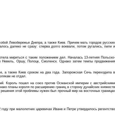
собой Левобережье Днепра, а также Киев. Причем мать городов русских
лось далеко не сразу: сперва долго воевали, потом ругались, пили и
отела мириться с таким положением дел. Началась 13-летняя Польско-
ая Невель, Оршу, Полоцк, Смоленск. Однако затем темпы продвижения
, а также Киев сроком на два года. Запорожская Сечь переходила в
олякам не отдал.
ий. Король пошел на союз против Османской империи с австрийскими
днако планы короля по расширению границ в сторону дунайских княжеств
я решения этой проблемы нужен был прочный мир на восточных границах
 году при малолетних царевичах Иване и Петре утвердилось регентство