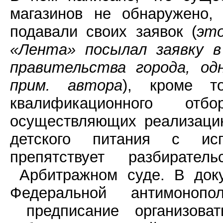
магазинов не обнаружено,
подавали своих заявок (
это
«Лента» посылал заявку 
правительства города, од
прим. автора
), кроме то
квалификационного отб
осуществляющих реализацию
детского питания с исп
препятствует разбират
Арбитражном суде. В доку
Федеральной антимоноп
предписание организоват