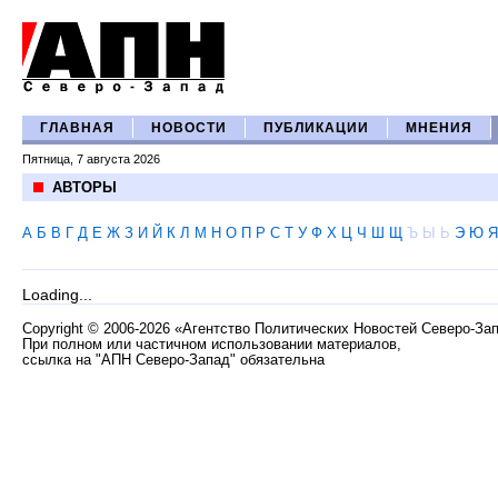
ГЛАВНАЯ
НОВОСТИ
ПУБЛИКАЦИИ
МНЕНИЯ
Пятница, 7 августа 2026
АВТОРЫ
А
Б
В
Г
Д
Е
Ж
З
И
Й
К
Л
М
Н
О
П
Р
С
Т
У
Ф
Х
Ц
Ч
Ш
Щ
Ъ
Ы
Ь
Э
Ю
Я
Loading...
Copyright
©
2006-2026 «Агентство Политических Новостей Северо-За
При полном или частичном использовании материалов,
ссылка на "АПН Северо-Запад" обязательна