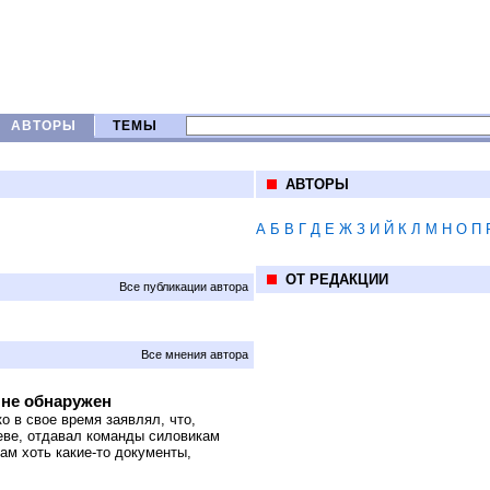
АВТОРЫ
ТЕМЫ
АВТОРЫ
А
Б
В
Г
Д
Е
Ж
З
И
Й
К
Л
М
Н
О
П
ОТ РЕДАКЦИИ
Все публикации автора
Все мнения автора
 не обнаружен
 в свое время заявлял, что,
иеве, отдавал команды силовикам
ам хоть какие-то документы,