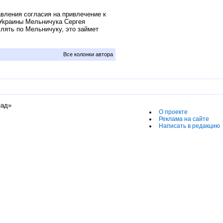
вления согласия на привлечение к
 Украины Мельничука Сергея
слять по Мельничуку, это займет
Все колонки автора
пад»
О проекте
Реклама на сайте
Написать в редакцию