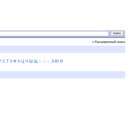
» Расширенный поиск
Р
С
Т
У
Ф
Х
Ц
Ч
Ш
Щ
Ъ
Ы
Ь
Э
Ю
Я