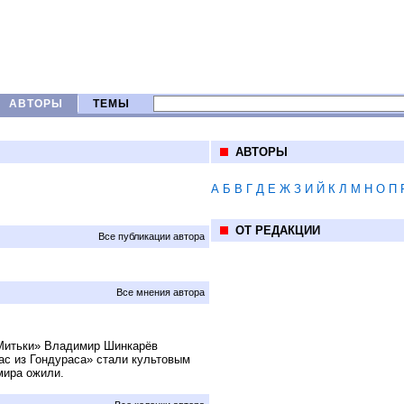
АВТОРЫ
ТЕМЫ
АВТОРЫ
А
Б
В
Г
Д
Е
Ж
З
И
Й
К
Л
М
Н
О
П
ОТ РЕДАКЦИИ
Все публикации автора
Все мнения автора
«Митьки» Владимир Шинкарёв
уас из Гондураса» стали культовым
мира ожили.