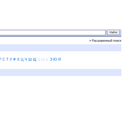
» Расширенный поиск
Р
С
Т
У
Ф
Х
Ц
Ч
Ш
Щ
Ъ
Ы
Ь
Э
Ю
Я