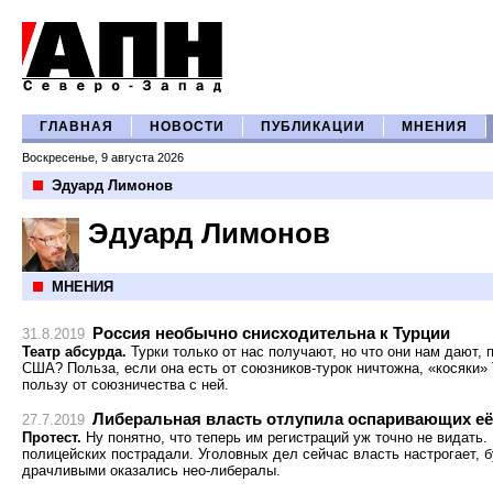
ГЛАВНАЯ
НОВОСТИ
ПУБЛИКАЦИИ
МНЕНИЯ
Воскресенье, 9 августа 2026
Эдуард Лимонов
Эдуард Лимонов
МНЕНИЯ
Россия необычно снисходительна к Турции
31.8.2019
Театр абсурда.
Турки только от нас получают, но что они нам дают,
США? Польза, если она есть от союзников-турок ничтожна, «косяки»
пользу от союзничества с ней.
Либеральная власть отлупила оспаривающих её
27.7.2019
Протест.
Ну понятно, что теперь им регистраций уж точно не видать.
полицейских пострадали. Уголовных дел сейчас власть настрогает, 
драчливыми оказались нео-либералы.