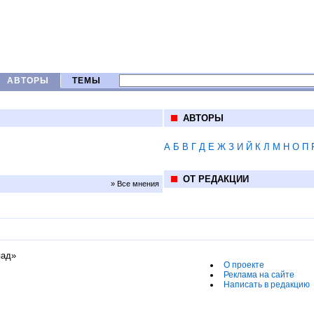
АВТОРЫ
ТЕМЫ
АВТОРЫ
А
Б
В
Г
Д
Е
Ж
З
И
Й
К
Л
М
Н
О
П
ОТ РЕДАКЦИИ
» Все мнения
пад»
О проекте
Реклама на сайте
Написать в редакцию