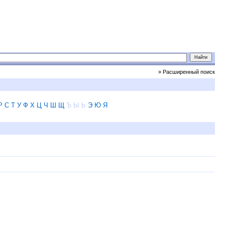
» Расширенный поиск
Р
С
Т
У
Ф
Х
Ц
Ч
Ш
Щ
Ъ
Ы
Ь
Э
Ю
Я