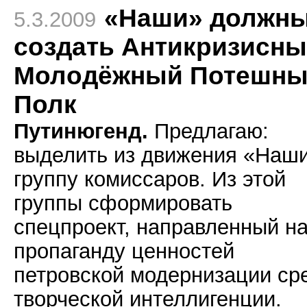
«Наши» должн
5.3.2009
создать Антикризисн
Молодёжный Потешн
Полк
Путинюгенд.
Предлагаю:
выделить из движения «Наш
группу комиссаров. Из этой
группы сформировать
спецпроект, направленный н
пропаганду ценностей
петровской модернизации ср
творческой интеллигенции.