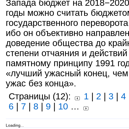
Запада бюджет на 2018−202
годы можно считать бюджето
государственного переворота
ибо он объективно направлен
доведение общества до край
степени отчаяния и действий
памятному принципу 1991 го
«лучший ужасный конец, чем
ужас без конца».
Страницы (12):
1
|
2
|
3
|
4
6
|
7
|
8
|
9
|
10
…
Loading...