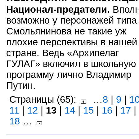
Национал-предатели.
Впол
возможно у персонажей типа
Смольянинова не такие уж
плохие перспективы в нашей
стране. Ведь «Архипелаг
ГУЛАГ» включил в школьную
программу лично Владимир
Путин.
Страницы (65):
…
8
|
9
|
1
11
|
12
|
13
|
14
|
15
|
16
|
17
|
18
…