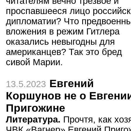
читателям вечно трезвое и
проспавшееся лицо российс
дипломатии? Что предвоенн
вложения в режим Гитлера
оказались невыгодны для
американцев? Так это бред
сивой Марии.
Евгений
13.5.2023
Коршунов не о Евгени
Пригожине
Литература.
Прочтя, как хоз
ЧВК «Вагнер» Евгений Приго