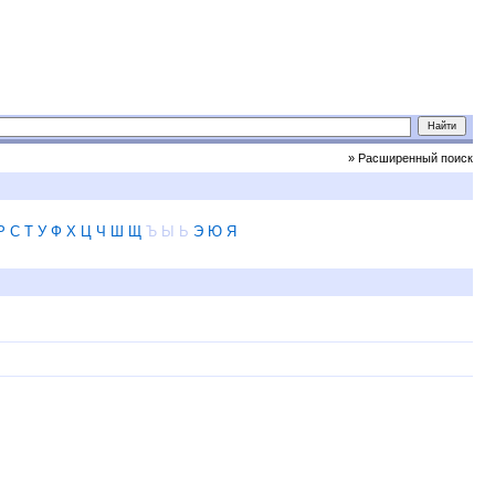
» Расширенный поиск
Р
С
Т
У
Ф
Х
Ц
Ч
Ш
Щ
Ъ
Ы
Ь
Э
Ю
Я