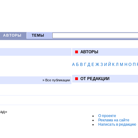
АВТОРЫ
ТЕМЫ
АВТОРЫ
А
Б
В
Г
Д
Е
Ж
З
И
Й
К
Л
М
Н
О
П
ОТ РЕДАКЦИИ
» Все публикации
пад»
О проекте
Реклама на сайте
Написать в редакцию