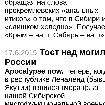
обращая на слова
прокремлёвских «анальных
итиков» о том, что в Сибири 
«слишком холодно». Получае
«Крым – наш, Сибирь – ваш»
Тост над моги
17.6.2015
России
Apocalypse now.
Теперь, ког
в республике Леналенд (быв
Якутии) взвился вчера флаг
нашей Сибирской
многофункциональной военн