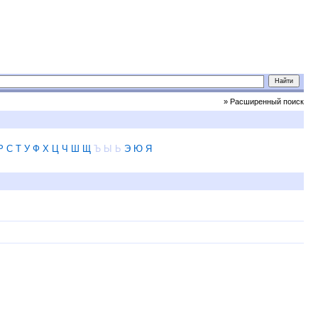
» Расширенный поиск
Р
С
Т
У
Ф
Х
Ц
Ч
Ш
Щ
Ъ
Ы
Ь
Э
Ю
Я