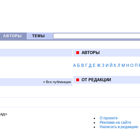
АВТОРЫ
ТЕМЫ
АВТОРЫ
А
Б
В
Г
Д
Е
Ж
З
И
Й
К
Л
М
Н
О
П
ОТ РЕДАКЦИИ
» Все публикации
пад»
О проекте
Реклама на сайте
Написать в редакцию