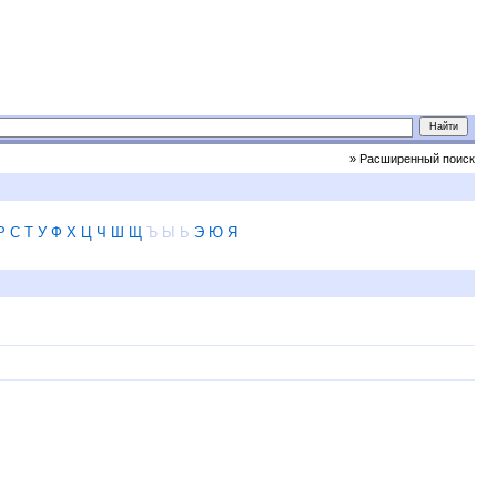
» Расширенный поиск
Р
С
Т
У
Ф
Х
Ц
Ч
Ш
Щ
Ъ
Ы
Ь
Э
Ю
Я