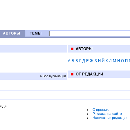
АВТОРЫ
ТЕМЫ
АВТОРЫ
А
Б
В
Г
Д
Е
Ж
З
И
Й
К
Л
М
Н
О
П
ОТ РЕДАКЦИИ
» Все публикации
пад»
О проекте
Реклама на сайте
Написать в редакцию