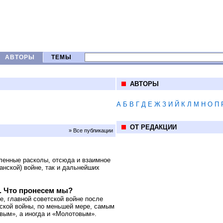
АВТОРЫ
ТЕМЫ
АВТОРЫ
А
Б
В
Г
Д
Е
Ж
З
И
Й
К
Л
М
Н
О
П
ОТ РЕДАКЦИИ
» Все публикации
ленные расколы, отсюда и взаимное
анской) войне, так и дальнейших
. Что пронесем мы?
, главной советской войне после
ской войны, по меньшей мере, самым
вым», а иногда и «Молотовым».