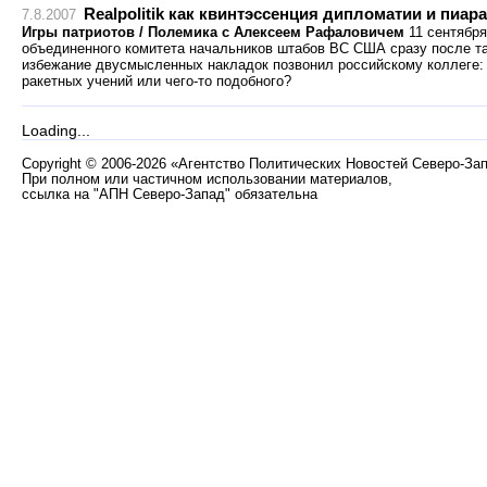
Realpolitik как квинтэссенция дипломатии и пиара
7.8.2007
Игры патриотов / Полемика с Алексеем Рафаловичем
11 сентября
объединенного комитета начальников штабов ВС США сразу после та
избежание двусмысленных накладок позвонил российскому коллеге: 
ракетных учений или чего-то подобного?
Loading...
Copyright
©
2006-2026 «Агентство Политических Новостей Северо-За
При полном или частичном использовании материалов,
ссылка на "АПН Северо-Запад" обязательна