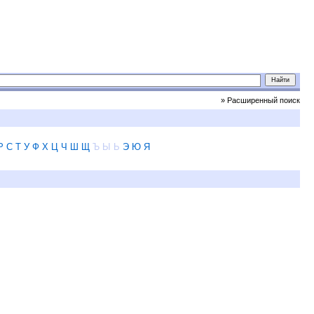
» Расширенный поиск
Р
С
Т
У
Ф
Х
Ц
Ч
Ш
Щ
Ъ
Ы
Ь
Э
Ю
Я