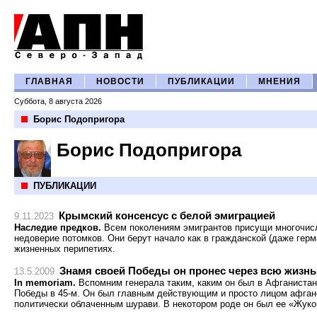
ГЛАВНАЯ
НОВОСТИ
ПУБЛИКАЦИИ
МНЕНИЯ
Суббота, 8 августа 2026
Борис Подопригора
Борис Подопригора
ПУБЛИКАЦИИ
Крымский консенсус с белой эмиграцией
9.11.2023
Наследие предков.
Всем поколениям эмигрантов присущи многочис
недоверие потомков. Они берут начало как в гражданской (даже герм
жизненных перипетиях.
Знамя своей Победы он пронес через всю жизнь
13.5.2009
In memoriam.
Вспомним генерала таким, каким он был в Афганистане
Победы в 45-м. Он был главным действующим и просто лицом афган
политически облаченным шурави. В некотором роде он был ее «Жуко