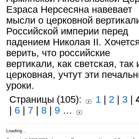
Езраса Нерсесяна навевает
мысли о церковной вертикал
Российской империи перед
падением Николая II. Хочетс
верить, что российские
вертикали, как светская, так 
церковная, учтут эти печаль
уроки.
Страницы (105):
1
|
2
|
3
|
|
6
|
7
|
8
|
9
…
Loading...