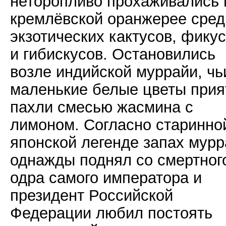
неторопливо прохаживались 
кремлёвской оранжерее сред
экзотических кактусов, фику
и гибискусов. Остановились
возле индийской муррайи, чь
маленькие белые цветы прия
пахли смесью жасмина с
лимоном. Согласно старинно
японской легенде запах мур
однажды поднял со смертног
одра самого императора и
президент Российской
Федерации любил постоять