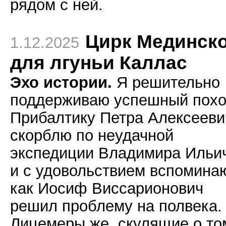
рядом с ней.
Цирк Мединск
1.12.2025
для лгуньи Каллас
Эхо истории.
Я решительно
поддерживаю успешный похо
Прибалтику Петра Алексееви
скорблю по неудачной
экспедиции Владимира Ильи
и с удовольствием вспомина
как Иосиф Виссарионович
решил проблему на полвека.
Лицемеры же, скулящие о то