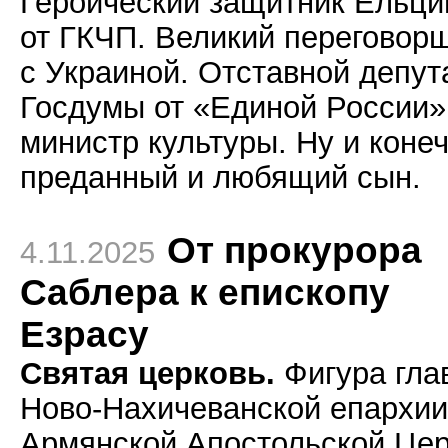
Героический защитник Ельци
от ГКЧП. Великий переговор
с Украиной. Отставной депут
Госдумы от «Единой России»
министр культуры. Ну и коне
преданный и любящий сын.
От прокурора
4.11.2025
Саблера к епископу
Езрасу
Святая церковь.
Фигура гла
Ново-Нахичеванской епархии
Армянской Апостольской Це