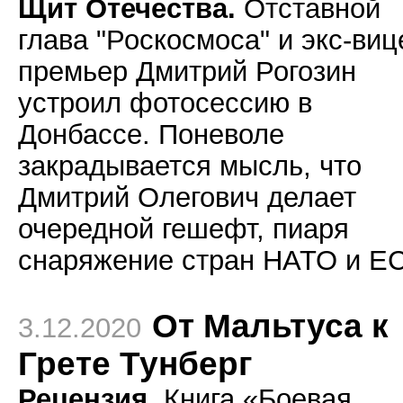
Щит Отечества.
Отставной
глава "Роскосмоса" и экс-виц
премьер Дмитрий Рогозин
устроил фотосессию в
Донбассе. Поневоле
закрадывается мысль, что
Дмитрий Олегович делает
очередной гешефт, пиаря
снаряжение стран НАТО и ЕС
От Мальтуса к
3.12.2020
Грете Тунберг
Рецензия.
Книга «Боевая