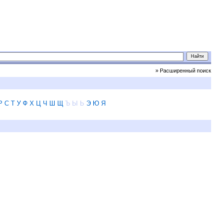
» Расширенный поиск
Р
С
Т
У
Ф
Х
Ц
Ч
Ш
Щ
Ъ
Ы
Ь
Э
Ю
Я