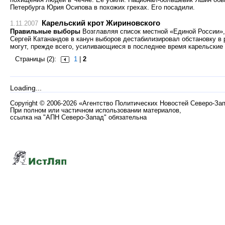
Петербурга Юрия Осипова в похожих грехах. Его посадили.
Карельский крот Жириновского
1.11.2007
Правильные выборы
Возглавляя список местной «Единой России»,
Сергей Катанандов в канун выборов дестабилизировал обстановку в р
могут, прежде всего, усиливающиеся в последнее время карельские
Страницы (2):
1
|
2
Loading...
Copyright
©
2006-2026 «Агентство Политических Новостей Северо-За
При полном или частичном использовании материалов,
ссылка на "АПН Северо-Запад" обязательна