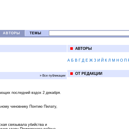
АВТОРЫ
ТЕМЫ
АВТОРЫ
А
Б
В
Г
Д
Е
Ж
З
И
Й
К
Л
М
Н
О
П
ОТ РЕДАКЦИИ
» Все публикации
ающих последний вздох 2 декабря.
ному чиновнику Понтию Пилату,
кая связывала убийства и
инил главу Приморского района