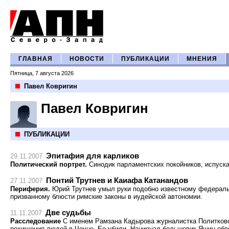
ГЛАВНАЯ
НОВОСТИ
ПУБЛИКАЦИИ
МНЕНИЯ
Пятница, 7 августа 2026
Павел Ковригин
Павел Ковригин
ПУБЛИКАЦИИ
Эпитафия для карликов
29.11.2007
Политический портрет.
Синодик парламентских покойников, испуск
Понтий Трутнев и Каиафа Катанандов
27.11.2007
Периферия.
Юрий Трутнев умыл руки подобно известному федераль
призванному блюсти римские законы в иудейской автономии.
Две судьбы
11.11.2007
Расследование
С именем Рамзана Кадырова журналистка Политковс
похищения людей в Чечне. Ее убили. Национал-большевик Яшин обв