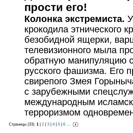
прости его!
Колонка экстремиста.
У
крокодила этнического к
безобидной ящерки, вар
телевизионного мыла пр
обратную манипуляцию с
русского фашизма. Его 
свирепого Змея Горыныча
с зарубежными спецслу
международным исламс
терроризмом одновремен
Страницы (33):
1
|
2
|
3
|
4
|
5
|
6
…