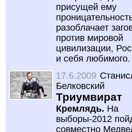
присущей ему
проницательност
разоблачает заго
против мировой
цивилизации, Ро
и себя любимого.
17.6.2009
Станис
Белковский
Триумвират
Кремлядь.
На
выборы-2012 пой
совместно Медве