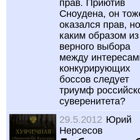
прав. Приютив
Сноудена, он тож
оказался прав, н
каким образом из
верного выбора
между интересам
конкурирующих
боссов следует
триумф российск
суверенитета?
29.5.2012
Юрий
Нерсесов