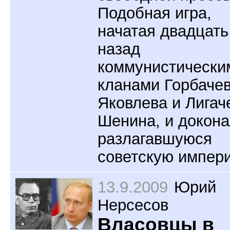
Подобная игра,
начатая двадцать
назад
коммунистически
кланами Горбачев
Яковлева и Лигач
Шенина, и докон
разлагавшуюся
советскую импер
13.9.2009
Юрий
Нерсесов
Власовцы в