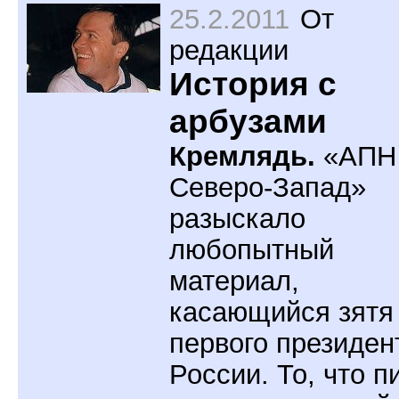
25.2.2011
От
редакции
История с
арбузами
Кремлядь.
«АПН
Северо-Запад»
разыскало
любопытный
материал,
касающийся зятя
первого президен
России. То, что п