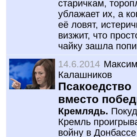
старичкам, тороп
ублажает их, а ко
её ловят, истерич
визжит, что прост
чайку зашла попи
14.6.2014
Макси
Калашников
Псакоедство
вместо побе
Кремлядь.
Покуд
Кремль проигрыв
войну в Донбассе,