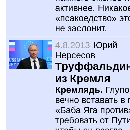
активнее. Никако
«псакоедство» эт
не заслонит.
4.8.2013
Юрий
Нерсесов
Труффальди
из Кремля
Кремлядь.
Глупо
вечно вставать в 
«Баба Яга против
требовать от Пут