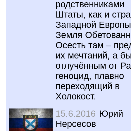
родственниками
Штаты, как и стр
Западной Европы
Земля Обетованн
Осесть там – пре
их мечтаний, а б
отлучённым от Ра
геноцид, плавно
переходящий в
Холокост.
15.6.2016
Юрий
Нерсесов