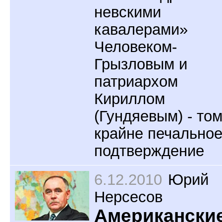
невскими
кавалерами»
Человеком-
Грызловым и
патриархом
Кириллом
(Гундяевым) - то
крайне печально
подтверждение
6.12.2010
Юрий
Нерсесов
Американски