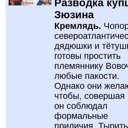
Разводка куп
Зюзина
Кремлядь.
Чопо
североатлантиче
дядюшки и тётуш
готовы простить
племяннику Вово
любые пакости.
Однако они желаю
чтобы, совершая 
он соблюдал
формальные
приличия. Тырить