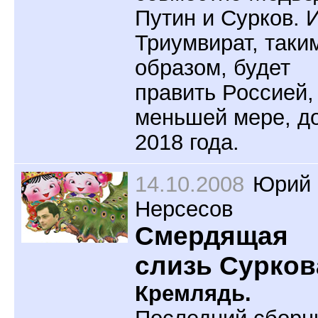
Путин и Сурков. 
Триумвират, таки
образом, будет
править Россией,
меньшей мере, д
2018 года.
14.10.2008
Юрий
Нерсесов
Смердящая
слизь Сурков
Кремлядь.