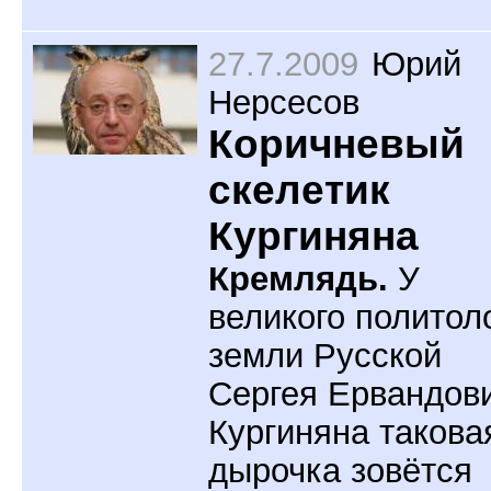
27.7.2009
Юрий
Нерсесов
Коричневый
скелетик
Кургиняна
Кремлядь.
У
великого политол
земли Русской
Сергея Ервандов
Кургиняна такова
дырочка зовётся