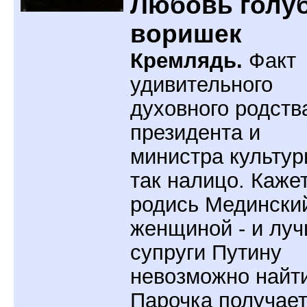
Любовь голу
воришек
Кремлядь.
Факт
удивительного
духовного родств
президента и
министра культур
так налицо. Каже
родись Медински
женщиной - и лу
супруги Путину
невозможно найти
Парочка получае