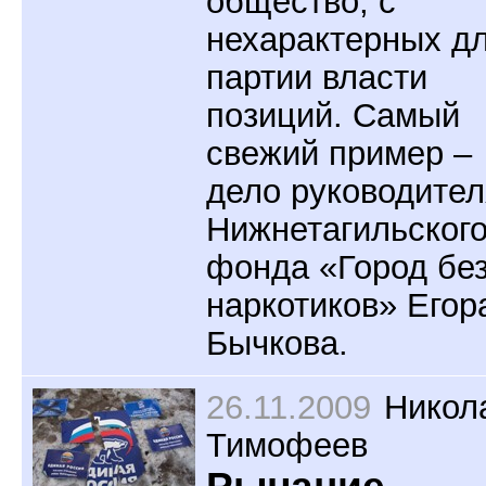
общество, с
нехарактерных д
партии власти
позиций. Самый
свежий пример –
дело руководител
Нижнетагильског
фонда «Город бе
наркотиков» Егор
Бычкова.
26.11.2009
Никол
Тимофеев