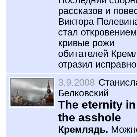
Последний сборн
рассказов и пове
Виктора Пелевин
стал откровением
кривые рожи
обитателей Крем
отразил исправно
3.9.2008
Станисл
Белковский
The eternity in
the asshole
Кремлядь.
Можн