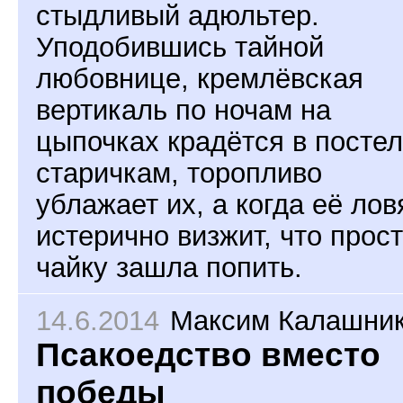
стыдливый адюльтер.
Уподобившись тайной
любовнице, кремлёвская
вертикаль по ночам на
цыпочках крадётся в постел
старичкам, торопливо
ублажает их, а когда её лов
истерично визжит, что прос
чайку зашла попить.
14.6.2014
Максим Калашни
Псакоедство вместо
победы