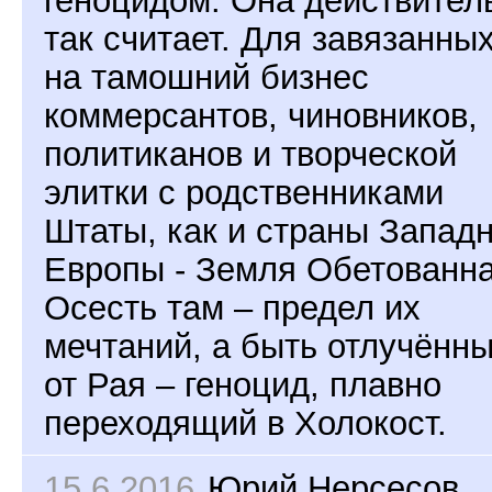
геноцидом. Она действител
так считает. Для завязанны
на тамошний бизнес
коммерсантов, чиновников,
политиканов и творческой
элитки с родственниками
Штаты, как и страны Запад
Европы - Земля Обетованна
Осесть там – предел их
мечтаний, а быть отлучённ
от Рая – геноцид, плавно
переходящий в Холокост.
15.6.2016
Юрий Нерсесов