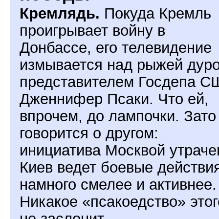
Кремлядь.
Покуда Кремль
проигрывает войну в
Донбассе, его телевидение
измывается над рыжей дуро
представителем Госдепа С
Дженнифер Псаки. Что ей,
впрочем, до лампочки. Зато
говорится о другом:
инициатива Москвой утраче
Киев ведет боевые действи
намного смелее и активнее.
Никакое «псакоедство» этог
не заслонит.