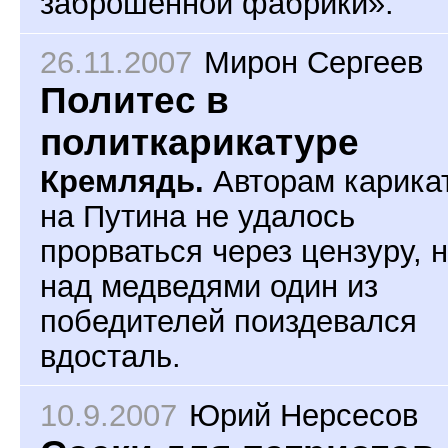
заброшенной фабрики».
26.11.2007
Мирон Сергеев
Политес в
политкарикатуре
Кремлядь.
Авторам карика
на Путина не удалось
прорваться через цензуру, 
над медведями один из
победителей поиздевался
вдосталь.
10.9.2007
Юрий Нерсесов