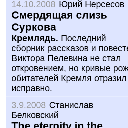
14.10.2008
Юрий Нерсесов
Смердящая слизь
Суркова
Кремлядь.
Последний
сборник рассказов и повест
Виктора Пелевина не стал
откровением, но кривые ро
обитателей Кремля отразил
исправно.
3.9.2008
Станислав
Белковский
The eternity in the