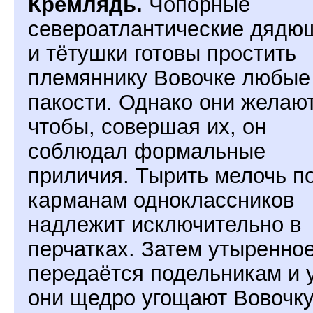
Кремлядь.
Чопорные
североатлантические дядю
и тётушки готовы простить
племяннику Вовочке любые
пакости. Однако они желают
чтобы, совершая их, он
соблюдал формальные
приличия. Тырить мелочь п
карманам одноклассников
надлежит исключительно в
перчатках. Затем утыренно
передаётся подельникам и 
они щедро угощают Вовочк