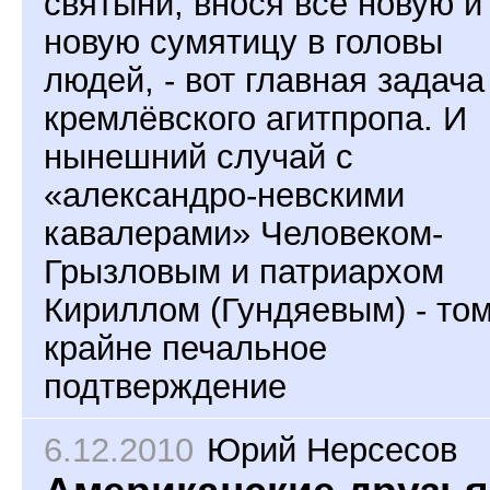
святыни, внося всё новую и
новую сумятицу в головы
людей, - вот главная задача
кремлёвского агитпропа. И
нынешний случай с
«александро-невскими
кавалерами» Человеком-
Грызловым и патриархом
Кириллом (Гундяевым) - то
крайне печальное
подтверждение
6.12.2010
Юрий Нерсесов