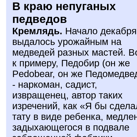
В краю непуганых
педведов
Кремлядь.
Начало декабря
выдалось урожайным на
медведей разных мастей. Во
к примеру, Педобир (он же
Pedobear, он же Педомедве
- наркоман, садист,
извращенец, автор таких
изречений, как «Я бы сдела
тату в виде ребенка, медле
задыхающегося в подвале