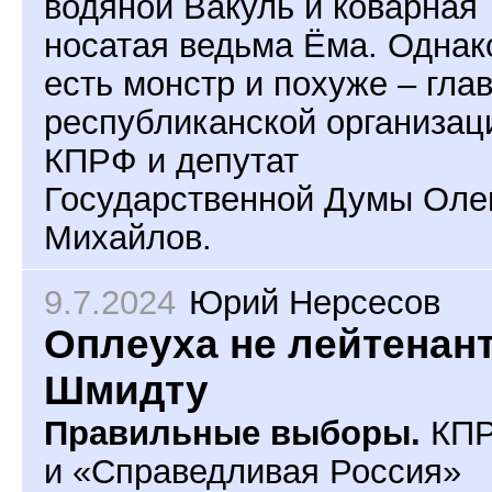
водяной Вакуль и коварная
носатая ведьма Ёма. Однак
есть монстр и похуже – гла
республиканской организац
КПРФ и депутат
Государственной Думы Оле
Михайлов.
9.7.2024
Юрий Нерсесов
Оплеуха не лейтенан
Шмидту
Правильные выборы.
КП
и «Справедливая Россия»