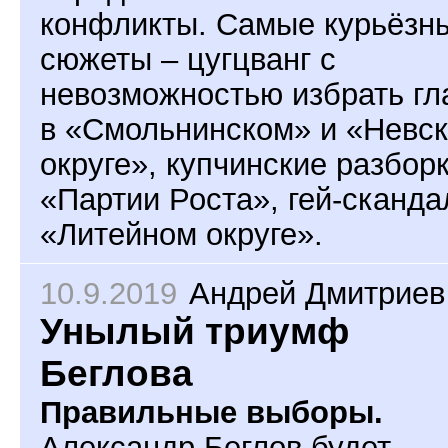
конфликты. Самые курьёзн
сюжеты – цугцванг с
невозможностью избрать гл
в «Смольнинском» и «Невс
округе», купчинские разборк
«Партии Роста», гей-сканда
«Литейном округе».
10.9.2019
Андрей Дмитриев
Унылый триумф
Беглова
Правильные выборы.
Александр Беглов будет