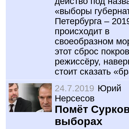
действо под назв
«выборы губерна
Петербурга – 201
происходит в
своеобразном мор
этот сброс покро
режиссёру, навер
стоит сказать «бр
24.7.2019
Юрий
Нерсесов
Помёт Сурков
выборах