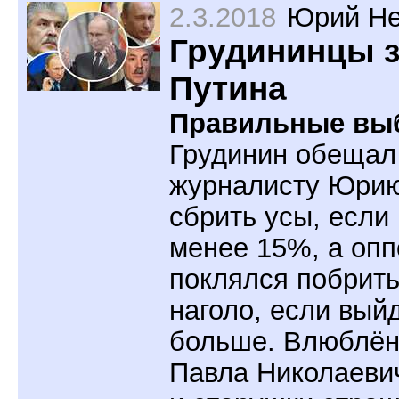
2.3.2018
Юрий Не
Грудининцы 
Путина
Правильные вы
Грудинин обещал
журналисту Юри
сбрить усы, если
менее 15%, а опп
поклялся побрит
наголо, если вый
больше. Влюблён
Павла Николаеви