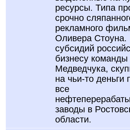
ресурсы. Типа п
срочно сляпанног
рекламного филь
Оливера Стоуна.
субсидий россий
бизнесу команды
Медведчука, ску
на чьи-то деньги 
все
нефтеперерабат
заводы в Ростовс
области.