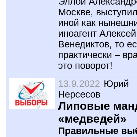
Эллой Александр
Москве, выступил
иной как нынешн
иноагент Алексей
Венедиктов, то ес
практически – вра
это поворот!
13.9.2022
Юрий
Нерсесов
Липовые ман
«медведей»
Правильные вы