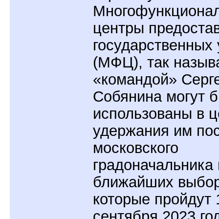
Многофункциона
центры предоста
государственных 
(МФЦ), так назы
«командой» Серг
Собянина могут 
использованы в ц
удержания им по
московского
градоначальника 
ближайших выбор
которые пройдут 
сентября 2023 го