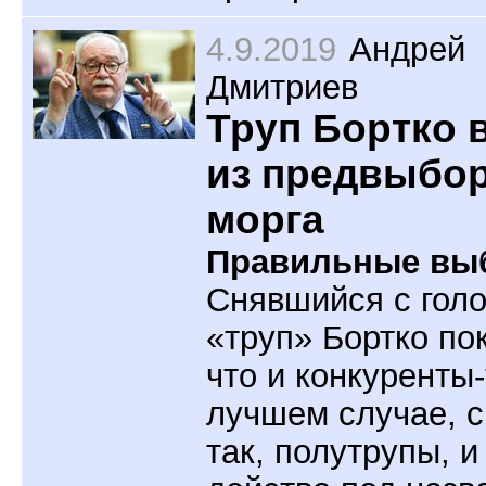
4.9.2019
Андрей
Дмитриев
Труп Бортко
из предвыбо
морга
Правильные вы
Снявшийся с гол
«труп» Бортко по
что и конкуренты-
лучшем случае, 
так, полутрупы, и