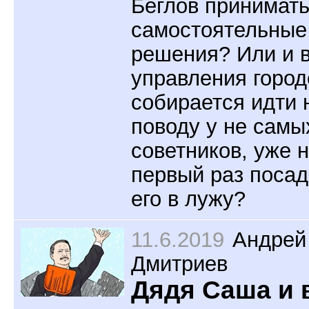
Беглов принимат
самостоятельные
решения? Или и в
управления горо
собирается идти 
поводу у не самы
советников, уже н
первый раз поса
его в лужу?
11.6.2019
Андрей
Дмитриев
Дядя Саша и 