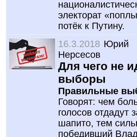
националистичес
электорат «поплы
потёк к Путину.
16.3.2018
Юрий
Нерсесов
Для чего не и
выборы
Правильные вы
Говорят: чем бол
голосов отдадут з
шапито, тем силь
победивший Вла