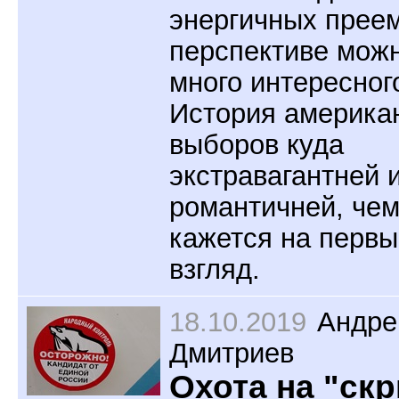
энергичных преем
перспективе мож
много интересног
История америка
выборов куда
экстравагантней 
романтичней, че
кажется на первы
взгляд.
18.10.2019
Андре
Дмитриев
Охота на "ск