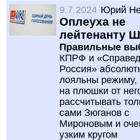
9.7.2024
Юрий Не
Оплеуха не
лейтенанту 
Правильные вы
КПРФ и «Справе
Россия» абсолют
лояльны режиму,
на плюшки от нег
рассчитывать тол
сами Зюганов с
Мироновым и оче
узким кругом