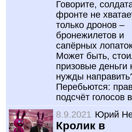
Говорите, солдат
фронте не хватае
только дронов –
бронежилетов и
сапёрных лопато
Может быть, стои
призовые деньги 
нужды направить
Перебьются: пра
подсчёт голосов 
8.9.2021
Юрий Не
Кролик в