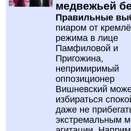
медвежьей б
Правильные вы
пиаром от кремлё
режима в лице
Памфиловой и
Пригожина,
непримиримый
оппозиционер
Вишневский може
избираться споко
даже не прибегат
экстремальным м
агитации. Наприм