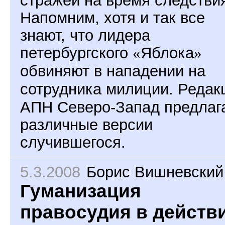
стражей на время следстви
Напомним, хотя и так все
знают, что лидера
петербургского
«
Яблока
»
обвиняют в нападении на
сотрудника милиции.
Редак
АПН Северо-Запад предлаг
различные версии
случившегося.
5.3.2008
Борис Вишневский
Гуманизация
правосудия в действ