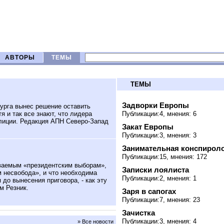
АВТОРЫ
ТЕМЫ
ТЕМЫ
Задворки Европы
урга вынес решение оставить
 и так все знают, что лидера
Публикации:4, мнения: 6
лиции.
Редакция АПН Северо-Запад
Закат Европы
Публикации:3, мнения: 3
Занимательная конспирол
Публикации:15, мнения: 172
ываемым «президентским выборам»,
Записки лоялиста
м несвобода», и что необходима
Публикации:2, мнения: 1
 до вынесения приговора, - как эту
м Резник.
Заря в сапогах
Публикации:7, мнения: 23
Зачистка
Публикации:3, мнения: 4
» Все новости