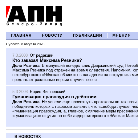
ГЛАВНАЯ
НОВОСТИ
ПУБЛИКАЦИИ
МНЕНИЯ
Суббота, 8 августа 2026
7.3.2008
От редакции
Кто заказал Максима Резника?
Дело Резника.
В минувший понедельник Дзержинский суд Петерб
Максима Резника под стражей на время следствия. Напомним, хотя
петербургского
«
Яблока
»
обвиняют в нападении на сотрудника ми
предлагает различные версии случившегося.
5.3.2008
Борис Вишневский
Гуманизация правосудия в действии
Дело Резника.
Не успели еще просохнуть протоколы по так наз
победитель которых с пафосом заявлял, что «свобода лучше, че
«гуманизация правосудия, а, главное, смягчение меры пресечения
«гуманизацию» ощутил на себе лидер питерского «Яблока» Макси
В НОВОСТЯХ