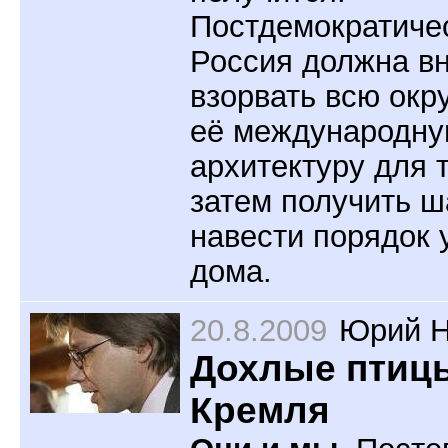
Постдемократиче
Россия должна в
взорвать всю ок
её международн
архитектуру для т
затем получить ш
навести порядок 
дома.
20.8.2009
Юрий Н
Дохлые птиц
Кремля