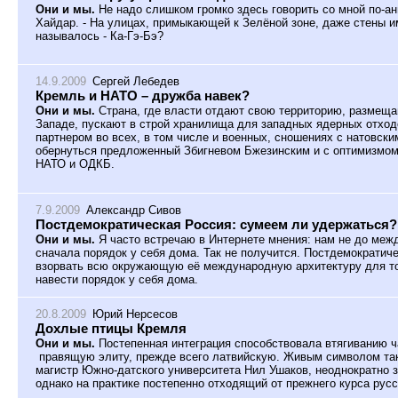
Они и мы.
Не надо слишком громко здесь говорить со мной по-ан
Хайдар. - На улицах, примыкающей к Зелёной зоне, даже стены и
называлось - Ка-Гэ-Бэ?
14.9.2009
Сергей Лебедев
Кремль и НАТО – дружба навек?
Они и мы.
Страна, где власти отдают свою территорию, размещ
Западе, пускают в строй хранилища для западных ядерных отходо
партнером во всех, в том числе и военных, сношениях с натовски
обернуться предложенный Збигневом Бжезинским и с оптимизмом
НАТО и ОДКБ.
7.9.2009
Александр Сивов
Постдемократическая Россия: сумеем ли удержаться?
Они и мы.
Я часто встречаю в Интернете мнения: нам не до меж
сначала порядок у себя дома. Так не получится. Постдемократич
взорвать всю окружающую её международную архитектуру для то
навести порядок у себя дома.
20.8.2009
Юрий Нерсесов
Дохлые птицы Кремля
Они и мы.
Постепенная интеграция способствовала втягиванию 
правящую элиту, прежде всего латвийскую. Живым символом тако
магистр Южно-датского университета Нил Ушаков, неоднократно з
однако на практике постепенно отходящий от прежнего курса рус