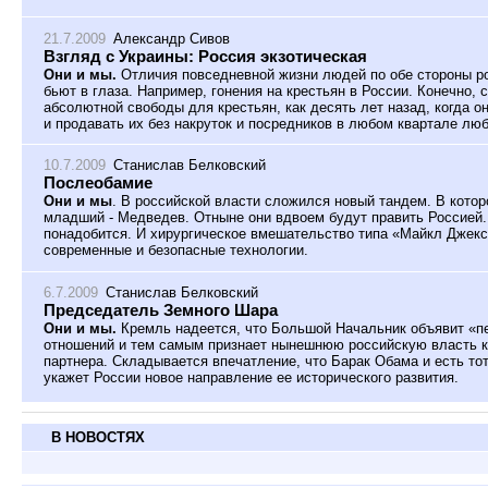
21.7.2009
Александр Сивов
Взгляд с Украины: Россия экзотическая
Они и мы.
Отличия повседневной жизни людей по обе стороны ро
бьют в глаза. Например, гонения на крестьян в России. Конечно, 
абсолютной свободы для крестьян, как десять лет назад, когда 
и продавать их без накруток и посредников в любом квартале люб
10.7.2009
Станислав Белковский
Послеобамие
Они и мы
. В российской власти сложился новый тандем. В котор
младший - Медведев. Отныне они вдвоем будут править Россией.
понадобится. И хирургическое вмешательство типа «Майкл Джексо
современные и безопасные технологии.
6.7.2009
Станислав Белковский
Председатель Земного Шара
Они и мы.
Кремль надеется, что Большой Начальник объявит «пе
отношений и тем самым признает нынешнюю российскую власть к
партнера. Складывается впечатление, что Барак Обама и есть тот
укажет России новое направление ее исторического развития.
В НОВОСТЯХ