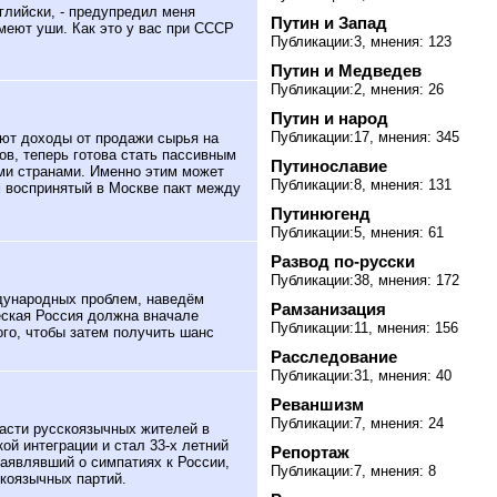
глийски, - предупредил меня
Путин и Запад
меют уши. Как это у вас при СССР
Публикации:3, мнения: 123
Путин и Медведев
Публикации:2, мнения: 26
Путин и народ
Публикации:17, мнения: 345
ают доходы от продажи сырья на
в, теперь готова стать пассивным
Путинославие
ми странами.
Именно этим может
Публикации:8, мнения: 131
 воспринятый в Москве пакт между
Путинюгенд
Публикации:5, мнения: 61
Развод по-русски
Публикации:38, мнения: 172
дународных проблем, наведём
Рамзанизация
еская Россия должна вначале
Публикации:11, мнения: 156
го, чтобы затем получить шанс
Расследование
Публикации:31, мнения: 40
Реваншизм
Публикации:7, мнения: 24
части русскоязычных жителей в
й интеграции и стал 33-х летний
Репортаж
аявлявший о симпатиях к России,
Публикации:7, мнения: 8
скоязычных партий.