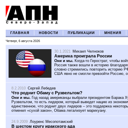
ГЛАВНАЯ
НОВОСТИ
ПУБЛИКАЦИИ
МНЕНИЯ
Четверг, 6 августа 2026
30.1.2021
Михаил Челноков
Америка проиграла России
Они и мы.
Когда-то Герострат, чтобы вой
Россия также вошли в историю благодар
словно стремились повторить историю РФ
США явно не смогли превзойти Россию, о
8.2.2010
Сергей Лебедев
Что роднит Обаму с Рузвельтом?
Они и мы.
Год назад американцы выбрали президентом Барака Х
Рузвельтом, то есть лидером, который выведет нацию из экономич
единственное, что роднит двух лидеров – это поддержка некотор
отменил «сухой закон», Обама легализует марихуану.
24.9.2009
Лоуренс Месопотамский
В шестом кругу иракского ада