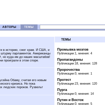
АВТОРЫ
ТЕМЫ
ТЕМЫ
Промывка мозгов
ти в историю, сжег храм. И США, и
я штурму парламентов. Американцы
Публикации:1, мнения: 4
, но куда им до наших масштабов!
Пропагандоны
ни проиграли в этом споре.
Публикации:18, мнения: 128
Пророчества
Публикации:0, мнения: 1
Протест
усейна Обаму, считая его новым
еского кризиса. Но пока
Публикации:23, мнения: 120
ых людских пороков. Рузвельт
Пурга
Публикации:0, мнения: 14
Путин и Восток
Публикации:0, мнения: 5