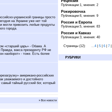
Рецензия
Публикации:1, мнения: 2
Рокировочка
Публикации:6, мнения: 9
ссийско-украинской границы просто
сегодня на Украине уже нет той
Россия и Европа
они могли привозить любые продукты
Публикации:5, мнения: 83
ого города.
Россия и Кавказ
Публикации:3, мнения: 40
Страницы (12):
…
4
|
5
|
6
|
7
ом «старший царь» - Обама. А
 Правда, вакса президенту РФ не
н наоборот» - тоже. Есть более
РУБРИКИ
резагрузку» американо-российских
ак уважаемого и достойного
 самый тайный русский бог, который
» Все новости