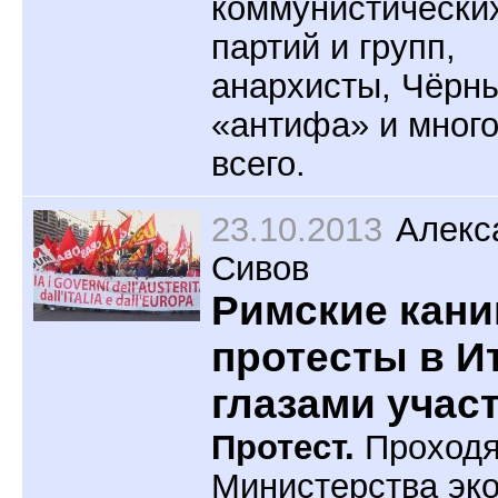
коммунистически
партий и групп,
анархисты, Чёрны
«антифа» и мног
всего.
23.10.2013
Алекс
Сивов
Римские кани
протесты в И
глазами учас
Протест.
Проходя
Министерства эк