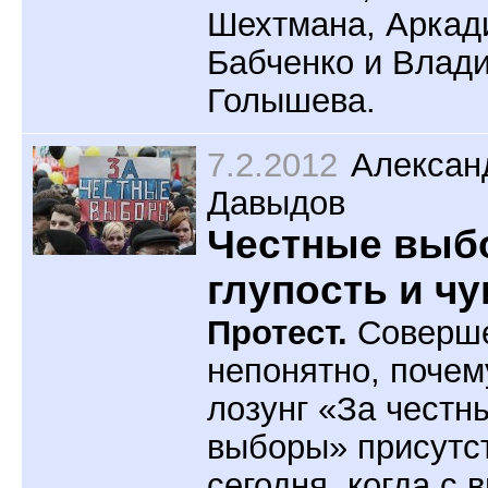
Шехтмана, Аркад
Бабченко и Влад
Голышева.
7.2.2012
Алексан
Давыдов
Честные выб
глупость и ч
Протест.
Соверш
непонятно, почем
лозунг «За честн
выборы» присутс
сегодня, когда с 