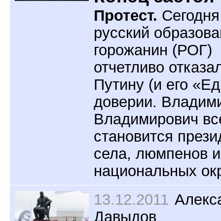
Протест.
Сегодня
русский образов
горожанин (РОГ)
отчетливо отказа
Путину (и его «Ед
доверии. Владим
Владимирович вс
становится през
села, люмпенов и
национальных ок
13.12.2011
Алекс
Давыдов