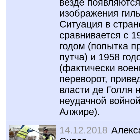
везде появляютс
изображения гил
Ситуация в стран
сравнивается с 1
годом (попытка п
путча) и 1958 год
(фактически вое
переворот, приве
власти де Голля 
неудачной войной
Алжире).
14.12.2018
Алекс