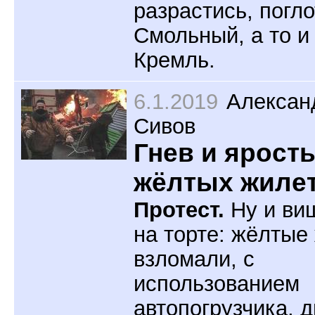
разрастись, погл
Смольный, а то и
Кремль.
6.1.2019
Алексан
Сивов
Гнев и ярост
жёлтых жилет
Протест.
Ну и ви
на торте: жёлтые
взломали, с
использованием
автопогрузчика, 