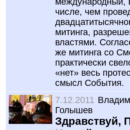
международный, 
числе, чем прове
двадцатитысячно
митинга, разреше
властями. Соглас
же митинга со С
практически свел
«нет» весь проте
смысл События.
7.12.2011
Владим
Голышев
Здравствуй, 