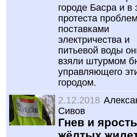
городе Басра и в 
протеста проблем
поставками
электричества и
питьевой воды он
взяли штурмом б
управляющего эт
городом.
2.12.2018
Алекса
Сивов
Гнев и ярост
жёлтых жиле