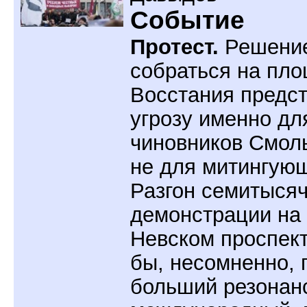
Событие
Протест.
Решени
собраться на пл
Восстания предс
угрозу именно дл
чиновников Смоль
не для митингую
Разгон семитыся
демонстрации на
Невском проспек
бы, несомненно, 
больший резонанс