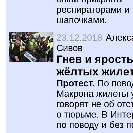
респираторами и
шапочками.
23.12.2018
Алекс
Сивов
Гнев и ярост
жёлтых жилет
Протест.
По пово
Макрона жилеты 
говорят не об отс
о тюрьме. В Инте
по поводу и без 