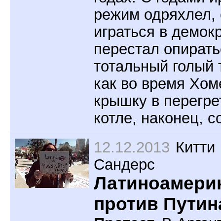
режим одряхлел, 
играться в демок
перестал опирать
тотальный голый 
как во время Хом
крышку в перегре
котле, наконец, с
12.12.2013
Китти
Сандерс
Латиноамери
против Путин