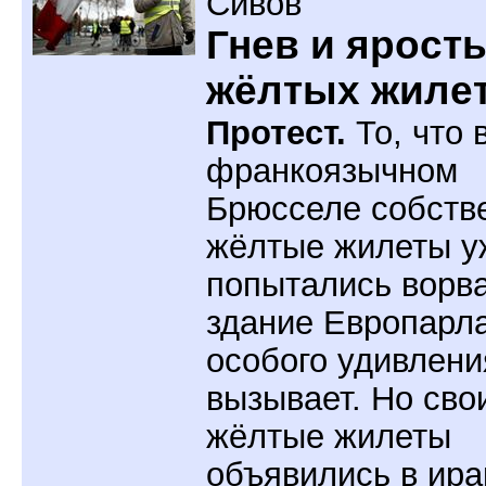
Сивов
Гнев и ярост
жёлтых жилет
Протест.
То, что 
франкоязычном
Брюсселе собств
жёлтые жилеты у
попытались ворва
здание Европарл
особого удивлени
вызывает. Но сво
жёлтые жилеты
объявились в ира