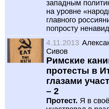
западным политик
на уровне «наро
главного россиян
попросту ненавид
4.11.2013
Алекса
Сивов
Римские кани
протесты в И
глазами учас
– 2
Протест.
Я в сво
участвовал в раз