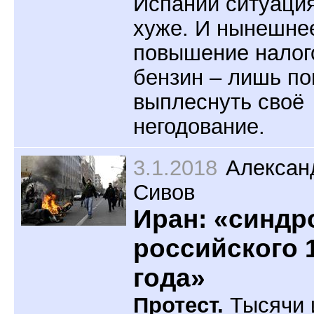
Испании ситуаци
хуже. И нынешне
повышение налог
бензин – лишь по
выплеснуть своё
негодование.
3.1.2018
Алексан
Сивов
Иран: «синдр
российского 
года»
Протест.
Тысячи 