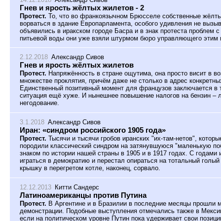
Гнев и ярость жёлтых жилетов - 2
Протест.
То, что во франкоязычном Брюсселе собственные жёлт
ворваться в здание Европарламента, особого удивления не вызы
объявились в иракском городе Басра и в знак протеста проблем с
питьевой воды они уже взяли штурмом бюро управляющего этим 
2.12.2018
Александр Сивов
Гнев и ярость жёлтых жилетов
Протест.
Напряжённость в стране ощутима, она просто висит в в
множестве проклятия, причём даже не столько в адрес конкретны
Единственный позитивный момент для французов заключается в т
ситуация ещё хуже. И нынешнее повышение налогов на бензин – 
негодование.
3.1.2018
Александр Сивов
Иран: «синдром российского 1905 года»
Протест.
Тысячи и тысячи гробов иранских "их-там-нетов", которы
породили классический синдром на затянувшуюся "маленькую по
знаком по истории нашей страны в 1905 и в 1917 годах. С годами
играться в демократию и перестал опираться на тотальный голый 
крышку в перегретом котле, наконец, сорвало.
12.12.2013
Китти Сандерс
Латиноамериканцы против Путина
Протест.
В Аргентине и в Бразилии в последние месяцы прошли 
демонстрации. Подобные выступления отмечались также в Мексик
если на политическом уровне Путин пока удерживает свои позици