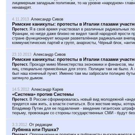
лицемерным западным политикам, то на уровне «народном» главн
ненавидят.
4.11.2013
Александр Сивов
Римские каникулы: протесты в Италии глазами участни
Протест.
Я в своё время участвовал в различных радикальных по
Франции, но нигде даже близко не видел такой народной ярости пр
стране функционирует мощная разветвлённая радикальная внепа
коммунистических партий и групп, анархисты, Чёрный блок, «анти
23.10.2013
Александр Сивов
Римские каникулы: протесты в Италии глазами участн
Протест.
Проходя мимо Министерства экономики и финансов, мы 
яиц, специально принесённых для этого. Полиции там не было. А
был наш конечный пункт. Именно там мы забросали полицию бут
затянуло дымом.
14.5.2012
Александр Карев
«Система» против Системы
Протест.
В России сформировалась новый вид молодежной «андег
придется нам жить, а власти считаться. Все жесткие меры, кото
Владимир Путин для ее подавления - введение гигантских штрафо
тюрьму, провокации со стороны государственных СМИ - будут без
3.3.2012
От редакции
Лубянка или Пушка?
Протест.
Оппозиционные политики и публицисты высказываются о 