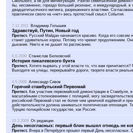
Смольного, а не для митингующих. Разгон семитысячной демонст
бы, несомненно, гораздо больший резонанс, и международный, в 
двадцатитысячного митинга, разрешенного властями. Согласован
практически свело на «нет» весь протестный смысл События.
7.12.2011
Владимир Голышев
Здравствуй, Путин, Новый год
Протест.
Русский Майдан начинается красиво. Когда его совсем 
станет удивительно хорош. Потому что чреват продолжением. Оно 
дыхание. Никто ж не дышит по расписанию.
6.6.2009
Станислав Белковский
История пикалевского бунта
Протест.
Хотите вырвать у этой власти то, что вам причитается? 
Выходите на улицы, перекрывайте дороги, творите власти реаль
4.5.2009
Александр Сивов
Горячий стамбульский Первомай
Протест.
Как участник первомайской демонстрации в Стамбуле, в
масштабными столкновениями с полицией, могу засвидетельствов
российский Первомай стал не более чем циничной издёвкой и про
действительности должна заниматься политическая оппозиция. Те
Турцию полицейском государстве, как Россия.
13.3.2009
От редакции
День несогласных: первый блин вышел отнюдь не к
Протест.
Вчера в Петербурге прошел первый День несогласных. О