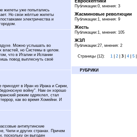
Евроскептики
Публикации:0, мнения: 3
ые жилеты уже попытались
Жасминовые революции
вает. Но свои жёлтые жилеты
 поставками электричества и
Публикации:1, мнения: 9
городом.
Жесть
Публикации:1, мнения: 105
ЖЗЛ
Публикации:27, мнения: 2
оздухе. Можно услышать во
х властей, но Системы в целом.
ом, что в Италии и Испании
Страницы (12):
1
|
2
|
3
|
4
|
5
лишь повод выплеснуть своё
РУБРИКИ
е приходят в Иран из Ирака и Сирии,
бедоносную войну". Нам он хорошо
 иранский режим одряхлел, стал
террор, как во время Хомейни. И
массовые антипутинские
е, Чили и других странах. Причем
и, поскольку он выгоден