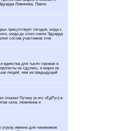
 Эдуарда Лимонова, Павла
ы» присутствует сегодня, когда с
ого, когда до этого сняли Эдуарда
елил состав участников этих
и единства для тысяч горожан в
протесты не сдулись, и мороз не
льше людей, чем на предыдущий
о отказал Путину (и его «ЕдРу») в
нтом села, люмпенов и
 угрозу именно для чиновников