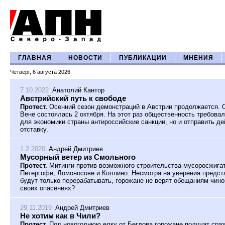
ГЛАВНАЯ
НОВОСТИ
ПУБЛИКАЦИИ
МНЕНИЯ
Четверг, 6 августа 2026
7.10.2022
Анатолий Кантор
Австрийский путь к свободе
Протест.
Осенний сезон демонстраций в Австрии продолжается. 
Вене состоялась 2 октября. На этот раз общественность требова
для экономики страны антироссийские санкции, но и отправить д
отставку.
1.2.2020
Андрей Дмитриев
Мусорный ветер из Смольного
Протест.
Митинги против возможного строительства мусоросжига
Петергофе, Ломоносове и Колпино. Несмотря на уверения предст
будут только перерабатывать, горожане не верят обещаниям чин
своих опасениях?
29.11.2019
Андрей Дмитриев
Не хотим как в Чили?
Протест.
Под новогоднюю елку от Беглова горожане получат сраз