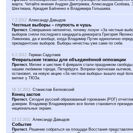
марта. Читайте мнения Андрея Дмитриева, Александра Скобова,
Шехтмана, Аркадия Бабченко и Владимира Голышева.
7.2.2012
Александр Давыдов
Честные выборы – глупость и чушь
Протест.
Совершенно непонятно, почему лозунг «За честные выбор
выборов сняли последнего кандидата-демократа Григория Явлинск
Лимонова, да и вообще, когда Владимир Путин единолично опред
президентских выборов. Выборы нечестны уже сами по себе.
6.2.2012
Герман Садулаев
Февральские тезисы для объединённой оппозиции
Протест.
Митинг и шествие 4 февраля стали праздником свободы 
нашем любимом городе, Петербурге. Вопреки прогнозам нытиков, 
остановил, на новую акцию «За честные выборы» вышло ещё бо
митинг у ТЮЗа.
16.12.2011
Станислав Белковский
Конец застоя
Протест.
Сегодня русский образованный горожанин (РОГ) отчетлив
доверии. Владимир Владимирович все более становится президе
национальных окраин.
13.12.2011
Александр Давыдов
Событие
Протест.
Решение собраться на площади Восстания представляло