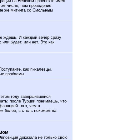
рации на Невском проспекте имел
том числе, чем проведение
ие же митинга со Смольным
не ждёшь. И каждый вечер сразу
или будет, или нет. Это как
Поступайте, как пикалевцы.
ные проблемы.
 этом году завершившейся
ать: после Турции понимаешь, что
фанацией того, чем в
м более, в столь похожем на
омом
ппозиция доказала не только свою