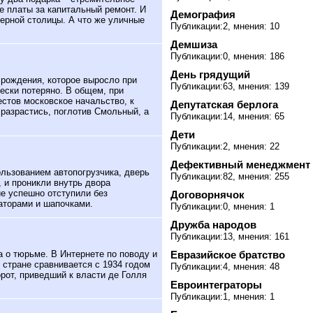
е платы за капитальный ремонт. И
Демография
ерной столицы. А что же уличные
Публикации:2, мнения: 10
Демшиза
Публикации:0, мнения: 186
День грядущий
рождения, которое выросло при
Публикации:63, мнения: 139
ески потеряно. В общем, при
естов московское начальство, к
Депутатская берлога
 разрастись, поглотив Смольный, а
Публикации:14, мнения: 65
Дети
Публикации:2, мнения: 22
Дефективный менеджмент
ользованием автопогрузчика, дверь
Публикации:82, мнения: 255
 и проникли внутрь двора
е успешно отступили без
Договорнячок
раторами и шапочками.
Публикации:0, мнения: 1
Дружба народов
Публикации:13, мнения: 161
а о тюрьме. В Интернете по поводу и
Евразийское братство
 стране сравнивается с 1934 годом
Публикации:4, мнения: 48
орот, приведший к власти де Голля
Евроинтеграторы
Публикации:1, мнения: 1