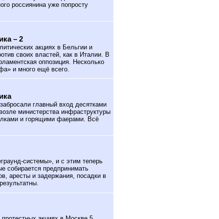
ого россиянина уже попросту
ка – 2
литических акциях в Бельгии и
отив своих властей, как в Италии. В
рламентская оппозиция. Несколько
фа» и много ещё всего.
ика
забросали главный вход десятками
 возле министерства инфраструктуры
ылками и горящими фаерами. Всё
раунд-системы», и с этим теперь
рые собирается предпринимать
в, аресты и задержания, посадки в
результатны.
протестных акциях в Москве 5