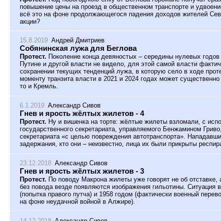
повышение цены на проезд в общественном транспорте и удвоени
всё это на фоне продолжающегося падения доходов жителей Сев
акции?
15.8.2019
Андрей Дмитриев
Собянинская лужа для Беглова
Протест.
Поколение конца девяностых – середины нулевых годов 
Путине и другой власти не видело, для этой самой власти фактич
сохранении текущих тенденций лужа, в которую село в ходе прот
моменту транзита власти в 2021 и 2024 годах может существенно
то и Кремль.
6.1.2019
Александр Сивов
Гнев и ярость жёлтых жилетов - 4
Протест.
Ну и вишенка на торте: жёлтые жилеты взломали, с исп
государственного секретариата, управляемого Бенжамином Гриво,
секретариата «с целью повреждения автотранспорта». Нападавши
задержания, кто они – неизвестно, лица их были прикрыты респи
23.12.2018
Александр Сивов
Гнев и ярость жёлтых жилетов - 3
Протест.
По поводу Макрона жилеты уже говорят не об отставке, 
без повода везде появляются изображения гильотины. Ситуация в
(попытка правого путча) и 1958 годом (фактически военный перев
на фоне неудачной войной в Алжире).
14.12.2018
Александр Сивов