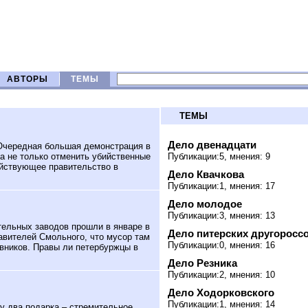
АВТОРЫ
ТЕМЫ
ТЕМЫ
Дело двенадцати
Очередная большая демонстрация в
ла не только отменить убийственные
Публикации:5, мнения: 9
ействующее правительство в
Дело Квачкова
Публикации:1, мнения: 17
Дело молодое
Публикации:3, мнения: 13
тельных заводов прошли в январе в
Дело питерских другоросс
авителей Смольного, что мусор там
Публикации:0, мнения: 16
овников. Правы ли петербуржцы в
Дело Резника
Публикации:2, мнения: 10
Дело Ходорковского
Публикации:1, мнения: 14
у два подарка – стремительное