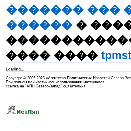
������� ��� 
������
� ����
�����������
���� ����
tpmst
Loading...
Copyright
©
2006-2026 «Агентство Политических Новостей Северо-За
При полном или частичном использовании материалов,
ссылка на "АПН Северо-Запад" обязательна