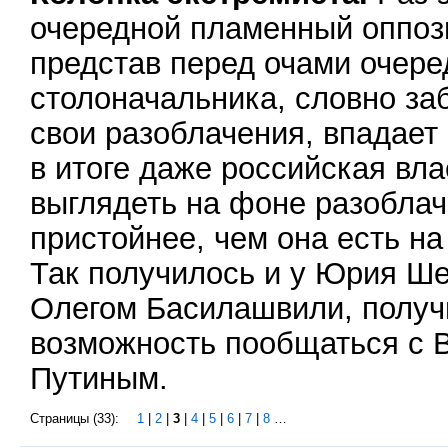
очередной пламенный оппоз
представ перед очами очере
столоначальника, словно за
свои разоблачения, впадает 
в итоге даже российская вла
выглядеть на фоне разоблач
пристойнее, чем она есть на
Так получилось и у Юрия Ше
Олегом Басилашвили, полу
возможность пообщаться с
Путиным.
Страницы (33):
1
|
2
|
3
|
4
|
5
|
6
|
7
|
8
…