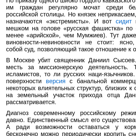
По приказу одного шибко гордого кавказског
им граждан регулярно мочат среди б
российской столицы. Но князек неприкасае
назначаются «экстремисты». И вот
сидит
в
мешком на голове «русская фашистка» по
менее «арийской», чем Мумжиев). Тут даже
виновности-невиновности не стоит: ясно
собой суд, позволяющий такое отношение к
В Москве убит священник Даниил Сысое
месть за миссионерскую деятельность.
исламистов, то ли русских наци-язычников
поверхности
версия
с банальной коммерц
некоторых влиятельных структур, близких к
на земельный участок прихода отца Дани
рассматривается.
Диагноз современному российскому реж
давно. Единственный смысл его существова
А ради возможности оставаться у кор
бесконечно можно периодически кропить сн