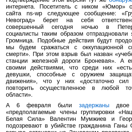
интернета. Посетитель с ником «Юмор» 
сайта ns-wp следующее сообщение: «Гр
Невоград» берет на себя ответствен
совершенный сегодня ночью в Петерб
социалисты таким образом отпраздновали 
Громница. Подобные действия будут продо
мы будем сражаться с оккупационной с
смерти». При этом взрыв был назван «учеб
станции железной дороги Броневая». А е
своими действиями, что среди них «ест
девушки, способные с оружием защища
движения», что у них «достаточно сил
повторить осуществленное в любой точ
области».
А 6 февраля были
задержаны
двое 
«предполагаемые члены группировки «Нац
Белая Сила» Валентин Мумжиев и Геор
подозревают в убийстве гражданина Ганы