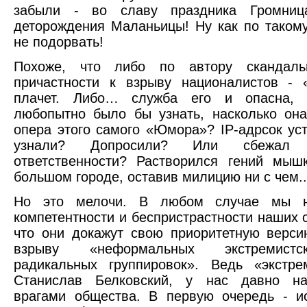
забыли - во славу праздника Громниц
деторождения Маланьицы! Ну как по такому
не подорвать!
Похоже, что либо по автору скандаль
причастности к взрыву националистов -
плачет. Либо… служба его и опасна, и
любопытно было бы узнать, насколько он
опера этого самого «Юмора»? IP-адрсок у
узнали? Допросили? Или сбежал 
ответственности? Растворился гений мыш
большом городе, оставив милицию ни с чем..
Но это мелочи. В любом случае мы н
компетентности и беспристрастности наших 
что они докажут свою приоритетную верси
взрыву «неформальных экстремист
радикальных группировок». Ведь «экстр
Станислав Белковский, у нас давно на
врагами общества. В первую очередь - и