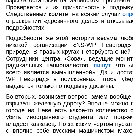
взрыве остановки на Заневском проспекте 
Проверяется и их причастность к подрыв
Следственный комитет на всякий случай
опр
о раскрытии «дрезинного дела» и отказыва
подробностях.
Подробности же этой истории весьма люб
никакой организации «NS-WP Невоград»
природе. В правых кругах Петербурга о ней 
Сотрудники центра «Сова», ведущие монит
радикальных националистов,
пишут
, что «
всего является вымышленной». Да и доста
WP Невоград» в поисковиках, чтобы убед
выдаются только по подрыву дрезины.
Во-вторых, возникает вопрос: зачем вообщ
взрывать железную дорогу? Вполне можно п
городе на Неве есть какое-то количество 
убить иностранного студента или подже
владеет кавказец. Но за каким чертом пускат
с вполне себе русским машинистом Мах