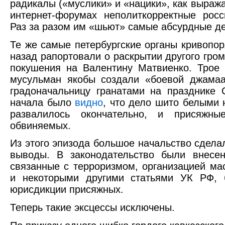
радикалы («муслики» и «нацики», как выража
интернет-форумах неполиткорректные росс
Раз за разом им «шьют» самые абсурдные де
Те же самые петербургские органы кривопор
назад рапортовали о раскрытии другого гром
покушения на Валентину Матвиенко. Трое
мусульман якобы создали «боевой джамаа
градоначальницу гранатами на празднике 
начала было
видно
, что дело шито белыми 
развалилось окончательно, и присяжн
обвиняемых.
Из этого эпизода большое начальство сдел
выводы. В законодательство были внес
связанные с терроризмом, организацией ма
и некоторыми другими статьями УК РФ,
юрисдикции присяжных.
Теперь такие эксцессы исключены.